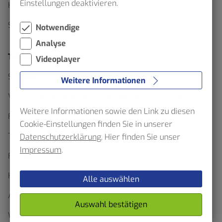
Einstellungen deaktivieren.
Haltestellenskizzen
Schülerverkehr
Notwendige
Analyse
Ticketfinder
Videoplayer
Schluss mit Waben Wirrwarr
Weitere Informationen
Verkehrserhebung im Verbundgebiet – VRR bittet
Weitere Informationen sowie den Link zu diesen
Fahrgäste um Mithilfe
Cookie-Einstellungen finden Sie in unserer
Ticketfinder
Datenschutzerklärung
. Hier finden Sie unser
Impressum
.
Formulare und Anträge
HST App
Alle auswählen
Abo-Onlineshop
Auswahl bestätigen
Wo gibt es Tickets zu kaufen?