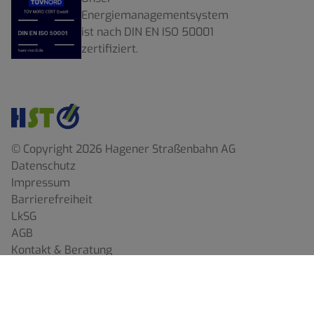
Energiemanagementsystem
ist nach DIN EN ISO 50001
zertifiziert.
© Copyright 2026 Hagener Straßenbahn AG
Datenschutz
Impressum
Barrierefreiheit
LkSG
AGB
Kontakt & Beratung