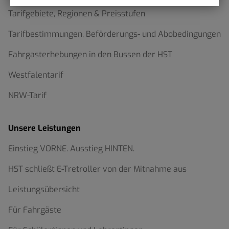
Tarifgebiete, Regionen & Preisstufen
Tarifbestimmungen, Beförderungs- und Abobedingungen
Fahrgasterhebungen in den Bussen der HST
Westfalentarif
NRW-Tarif
Unsere Leistungen
Einstieg VORNE. Ausstieg HINTEN.
HST schließt E-Tretroller von der Mitnahme aus
Leistungsübersicht
Für Fahrgäste