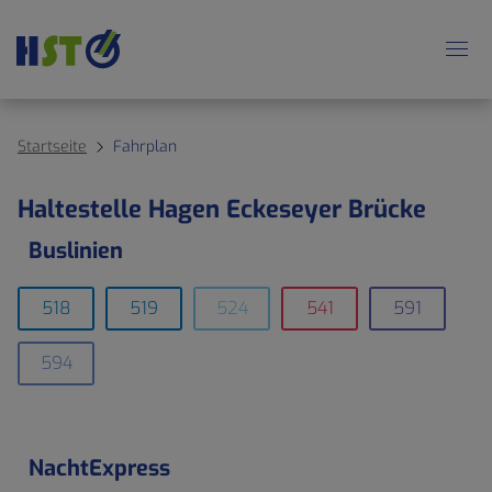
Startseite
Fahrplan
Haltestelle Hagen Eckeseyer Brücke
Buslinien
518
519
524
541
591
594
NachtExpress