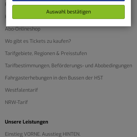
Formulare und Anträge
Auswahl bestätigen
HST App
Abo-Onlineshop
Wo gibt es Tickets zu kaufen?
Tarifgebiete, Regionen & Preisstufen
Tarifbestimmungen, Beförderungs- und Abobedingungen
Fahrgasterhebungen in den Bussen der HST
Westfalentarif
NRW-Tarif
Unsere Leistungen
Einstieg VORNE. Ausstieg HINTEN.