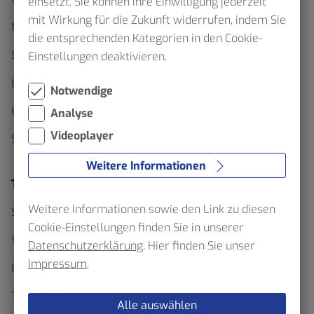
einsetzt. Sie können Ihre Einwilligung jederzeit
mit Wirkung für die Zukunft widerrufen, indem Sie
Netzpläne als Download
die entsprechenden Kategorien in den Cookie-
Sommerfahrplan 2026
Einstellungen deaktivieren.
Linienfahrpläne
Notwendige
Haltestellenskizzen
Analyse
Videoplayer
Schülerverkehr
Weitere Informationen
Ticketfinder
Weitere Informationen sowie den Link zu diesen
Schluss mit Waben Wirrwarr
Cookie-Einstellungen finden Sie in unserer
Verkehrserhebung im Verbundgebiet – VRR bittet
Datenschutzerklärung
. Hier finden Sie unser
Impressum
.
Fahrgäste um Mithilfe
Ticketfinder
Alle auswählen