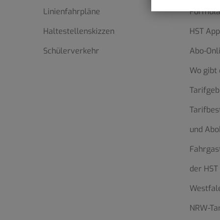
Linienfahrpläne
Formula
Haltestellenskizzen
HST App
Schülerverkehr
Abo-Onl
Wo gibt 
Tarifgeb
Tarifbe
und Abo
Fahrgas
der HST
Westfale
NRW-Tar