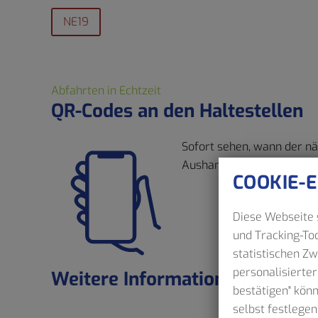
NE19
Abfahrten in Echtzeit
QR-Codes an den Haltestellen
Sofort sehen, wann der nä
Aushangfahrplan mit dem 
COOKIE-
Diese Webseite s
und Tracking-Too
statistischen Z
personalisierter
Weitere Informationen
bestätigen" kön
selbst festlegen