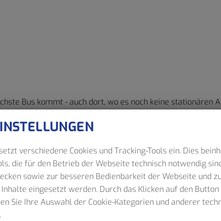
chste Bus kommt - auch dort, wo es noch keine stationären A
Smartphone scannen und direkt die Echtzeitanzeige der näc
EINSTELLUNGEN
etzt verschiedene Cookies und Tracking-Tools ein. Dies beinh
ls, die für den Betrieb der Webseite technisch notwendig sind
wecken sowie zur besseren Bedienbarkeit der Webseite und z
 Inhalte eingesetzt werden. Durch das Klicken auf den Butto
nen Sie Ihre Auswahl der Cookie-Kategorien und anderer tec
.