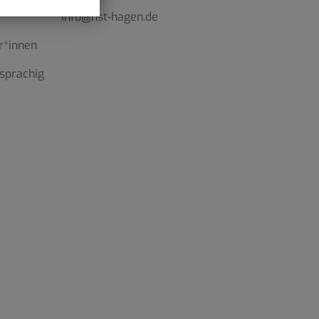
info@hst-hagen.de
r*innen
sprachig