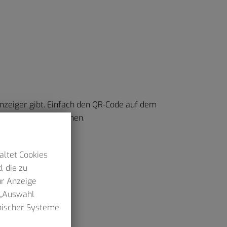
nzeiger gibt. Einfach den QR-Code auf dem
hsten Abfahrten sehen.
altet Cookies
, die zu
ur Anzeige
n „Auswahl
hnischer Systeme