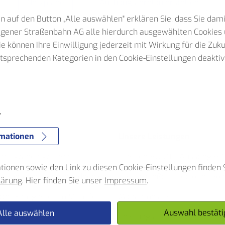
Netzpläne
Aushangfahrplan erstellen
n auf den Button „Alle auswählen" erklären Sie, dass Sie dam
Hagener Straßenbahn AG alle hierdurch ausgewählten Cookies 
Sie können Ihre Einwilligung jederzeit mit Wirkung für die Zuk
ntsprechenden Kategorien in den Cookie-Einstellungen deaktiv
e
r
rmationen
nder
Unsere Leistungen
 mit Waben Wirrwarr
Einstieg VORNE. Ausstieg HI
ionen sowie den Link zu diesen Cookie-Einstellungen finden S
serhebung im Verbundgebiet
HST schließt E-Tretroller von
lärung
. Hier finden Sie unser
Impressum
.
ttet Fahrgäste um Mithilfe
Mitnahme aus
Auswahl bestäti
Alle auswählen
nder
Leistungsübersicht