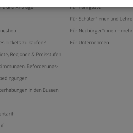
re und Anträge
Für Fahrgäste
Für Schüler*innen und Lehre
ineshop
Für Neubürger*innen – mehr
es Tickets zu kaufen?
Für Unternehmen
iete, Regionen & Preisstufen
stimmungen, Beförderungs-
bedingungen
terhebungen in den Bussen
ntarif
if