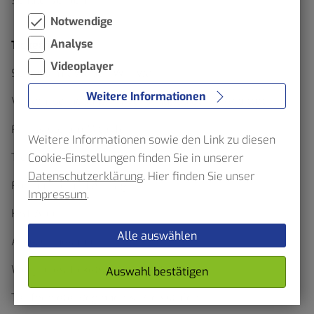
Schülerverkehr
Notwendige
Analyse
Ticketfinder
Videoplayer
Schluss mit Waben Wirrwarr
Weitere Informationen
Verkehrserhebung im Verbundgebiet – VRR bittet
Fahrgäste um Mithilfe
Weitere Informationen sowie den Link zu diesen
Ticketfinder
Cookie-Einstellungen finden Sie in unserer
Datenschutzerklärung
. Hier finden Sie unser
Formulare und Anträge
Impressum
.
HST App
Alle auswählen
Abo-Onlineshop
Wo gibt es Tickets zu kaufen?
Auswahl bestätigen
Tarifgebiete, Regionen & Preisstufen