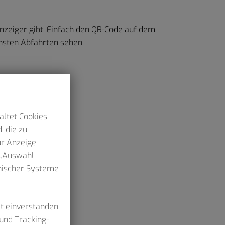
nzeiger gibt. Einfach den QR-Code auf dem
hsten Abfahrten sehen.
altet Cookies
, die zu
ur Anzeige
n „Auswahl
hnischer Systeme
it einverstanden
und Tracking-