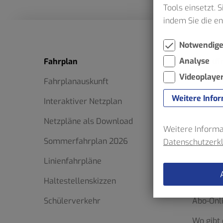
Tools einsetzt. 
indem Sie die e
Notwendig
Analyse
Fahrplan
Ticketfi
Videoplaye
Fahrplanauskunft
Schluss
Weitere Info
Interaktiver Netzplan
Verkehr
Netzpläne als Download
– VRR bi
Weitere Informat
Sommerfahrplan 2026
Ticketfi
Datenschutzerk
Linienfahrpläne
Formula
Haltestellenskizzen
HST App
Schülerverkehr
Abo-Onl
Wo gibt 