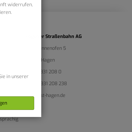
unft widerrufen,
ieren.
Hagener Straßenbahn AG
NTEN.
Am Pfannenofen 5
 der
58097 Hagen
Tel.:
02331 208 0
ie in unserer
Fax:
02331 208 238
info@hst-hagen.de
gen
r*innen
sprachig