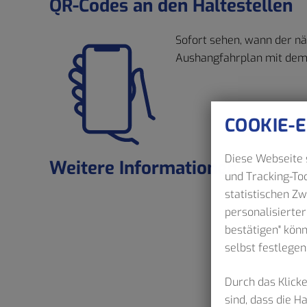
QR-Codes an den Haltestellen
Sofort sehen, wann der nä
Aushangfahrplan mit dem 
COOKIE-
Diese Webseite s
Weitere Informationen
und Tracking-Too
statistischen Z
personalisierter
bestätigen" kön
selbst festlegen
Durch das Klicke
sind, dass die 