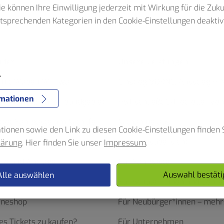
Sie können Ihre Einwilligung jederzeit mit Wirkung für die Zuk
ntsprechenden Kategorien in den Cookie-Einstellungen deaktiv
e
nder
Unsere Leistungen
r
 mit Waben Wirrwarr
Einstieg VORNE. Ausstieg HI
rmationen
serhebung im Verbundgebiet
HST schließt E-Tretroller von
ttet Fahrgäste um Mithilfe
Mitnahme aus
ionen sowie den Link zu diesen Cookie-Einstellungen finden S
nder
Leistungsübersicht
lärung
. Hier finden Sie unser
Impressum
.
re und Anträge
Für Fahrgäste
Auswahl bestäti
Alle auswählen
Für Schüler*innen und Lehre
ineshop
Für Neubürger*innen – mehr
es Tickets zu kaufen?
Für Unternehmen