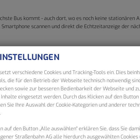
chste Bus kommt - auch dort, wo es noch keine stationären A
Smartphone scannen und direkt die Echtzeitanzeige der näc
EINSTELLUNGEN
etzt verschiedene Cookies und Tracking-Tools ein. Dies beinh
ls, die für den Betrieb der Webseite technisch notwendig sind
wecken sowie zur besseren Bedienbarkeit der Webseite und z
Netzpläne
Aushangfahrplan erstellen
 Inhalte eingesetzt werden. Durch das Klicken auf den Butto
nen Sie Ihre Auswahl der Cookie-Kategorien und anderer tec
.
n auf den Button „Alle auswählen" erklären Sie, dass Sie dam
Hagener Straßenbahn AG alle hierdurch ausgewählten Cookies 