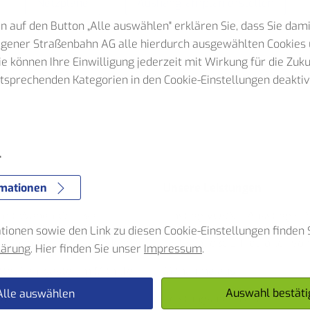
Netzpläne
Aushangfahrplan erstellen
n auf den Button „Alle auswählen" erklären Sie, dass Sie dam
Hagener Straßenbahn AG alle hierdurch ausgewählten Cookies 
Sie können Ihre Einwilligung jederzeit mit Wirkung für die Zuk
ntsprechenden Kategorien in den Cookie-Einstellungen deaktiv
e
r
rmationen
nder
Unsere Leistungen
 mit Waben Wirrwarr
Einstieg VORNE. Ausstieg HI
ionen sowie den Link zu diesen Cookie-Einstellungen finden S
serhebung im Verbundgebiet
HST schließt E-Tretroller von
lärung
. Hier finden Sie unser
Impressum
.
ttet Fahrgäste um Mithilfe
Mitnahme aus
Auswahl bestäti
Alle auswählen
nder
Leistungsübersicht