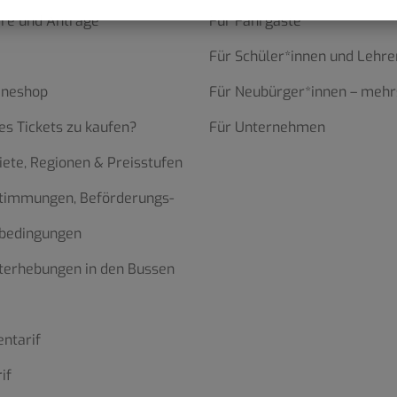
re und Anträge
Für Fahrgäste
Für Schüler*innen und Lehre
ineshop
Für Neubürger*innen – mehr
es Tickets zu kaufen?
Für Unternehmen
iete, Regionen & Preisstufen
stimmungen, Beförderungs-
bedingungen
terhebungen in den Bussen
ntarif
if