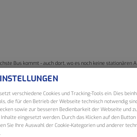
chste Bus kommt - auch dort, wo es noch keine stationären A
Smartphone scannen und direkt die Echtzeitanzeige der näc
EINSTELLUNGEN
etzt verschiedene Cookies und Tracking-Tools ein. Dies beinh
ls, die für den Betrieb der Webseite technisch notwendig sind
wecken sowie zur besseren Bedienbarkeit der Webseite und z
 Inhalte eingesetzt werden. Durch das Klicken auf den Butto
nen Sie Ihre Auswahl der Cookie-Kategorien und anderer tec
.