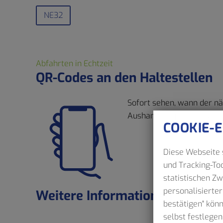
NE32
Abfahrten in Echtzeit
QR-Codes an den Haltestellen
Sofort sehen, wann der nä
Aushangfahrplan mit dem 
COOKIE-
Diese Webseite s
und Tracking-Too
statistischen Z
personalisierter
Weitere Informationen
bestätigen" kön
selbst festlegen