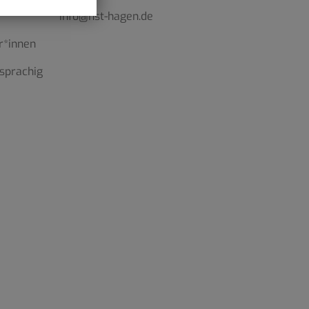
info@hst-hagen.de
r*innen
sprachig