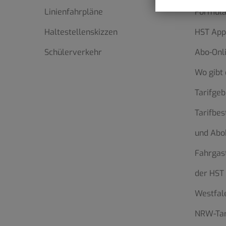
Linienfahrpläne
Formula
Haltestellenskizzen
HST App
Schülerverkehr
Abo-Onl
Wo gibt 
Tarifgeb
Tarifbe
und Abo
Fahrgas
der HST
Westfale
NRW-Tar