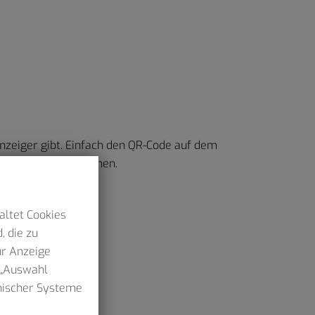
nzeiger gibt. Einfach den QR-Code auf dem
hsten Abfahrten sehen.
altet Cookies
, die zu
ur Anzeige
n „Auswahl
hnischer Systeme