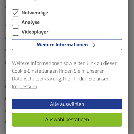
Schülerverkehr
Notwendige
Analyse
Ticketfinder
Videoplayer
Schluss mit Waben Wirrwarr
Weitere Informationen
Verkehrserhebung im Verbundgebiet – VRR bittet
Fahrgäste um Mithilfe
Weitere Informationen sowie den Link zu diesen
Cookie-Einstellungen finden Sie in unserer
Ticketfinder
Datenschutzerklärung
. Hier finden Sie unser
Formulare und Anträge
Impressum
.
HST App
Alle auswählen
Abo-Onlineshop
Auswahl bestätigen
Wo gibt es Tickets zu kaufen?