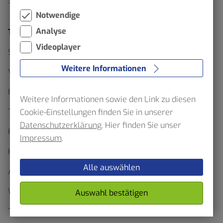
Schülerverkehr
Notwendige
Analyse
Ticketfinder
Videoplayer
Schluss mit Waben Wirrwarr
Weitere Informationen
Verkehrserhebung im Verbundgebiet – VRR bittet
Fahrgäste um Mithilfe
Weitere Informationen sowie den Link zu diesen
Ticketfinder
Cookie-Einstellungen finden Sie in unserer
Datenschutzerklärung
. Hier finden Sie unser
Formulare und Anträge
Impressum
.
HST App
Alle auswählen
Abo-Onlineshop
Wo gibt es Tickets zu kaufen?
Auswahl bestätigen
Tarifgebiete, Regionen & Preisstufen