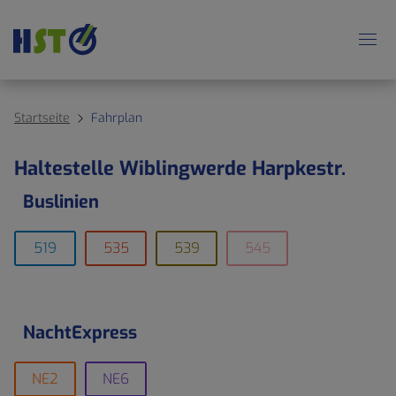
Startseite
Fahrplan
Haltestelle Wiblingwerde Harpkestr.
Buslinien
519
535
539
545
NachtExpress
NE2
NE6