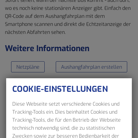
Sofort sehen, wann der nächste Bus kommt - auch dort,
wo es noch keine stationären Anzeiger gibt. Einfach den
QR-Code auf dem Aushangfahrplan mit dem
Smartphone scannen und direkt die Echtzeitanzeige der
nächsten Abfahrten sehen.
Weitere Informationen
Netzpläne
Aushangfahrplan erstellen
COOKIE-EINSTELLUNGEN
Diese Webseite setzt verschiedene Cookies und
Tracking-Tools ein. Dies beinhaltet Cookies und
Tracking-Tools, die für den Betrieb der Webseite
technisch notwendig sind, die zu statistischen
Zwecken sowie zur besseren Bedienbarkeit der