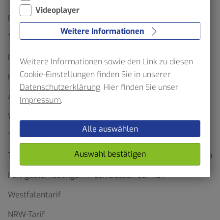
Videoplayer
Fahrgäste um Mithilfe
Weitere Informationen
Ticketfinder
Formulare und Anträge
Weitere Informationen sowie den Link zu diesen
Cookie-Einstellungen finden Sie in unserer
HST App
Datenschutzerklärung
. Hier finden Sie unser
Abo-Onlineshop
Impressum
.
Wo gibt es Tickets zu kaufen?
Alle auswählen
Tarifgebiete, Regionen & Preisstufen
Auswahl bestätigen
Tarifbestimmungen, Beförderungs- und Abobedingungen
Fahrgasterhebungen in den Bussen der HST
Westfalentarif
NRW-Tarif