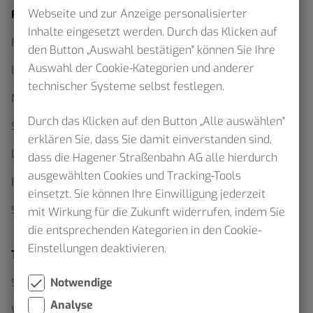
Webseite und zur Anzeige personalisierter
Fahrplan
Inhalte eingesetzt werden. Durch das Klicken auf
Fahrplanauskunft
den Button „Auswahl bestätigen" können Sie Ihre
Auswahl der Cookie-Kategorien und anderer
Interaktiver Netzplan
technischer Systeme selbst festlegen.
Netzpläne als Download
Durch das Klicken auf den Button „Alle auswählen"
Sommerfahrplan 2026
erklären Sie, dass Sie damit einverstanden sind,
Linienfahrpläne
dass die Hagener Straßenbahn AG alle hierdurch
ausgewählten Cookies und Tracking-Tools
Haltestellenskizzen
einsetzt. Sie können Ihre Einwilligung jederzeit
Schülerverkehr
mit Wirkung für die Zukunft widerrufen, indem Sie
die entsprechenden Kategorien in den Cookie-
Einstellungen deaktivieren.
Ticketfinder
Notwendige
Schluss mit Waben Wirrwarr
Analyse
Verkehrserhebung im Verbundgebiet – VRR bittet