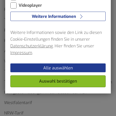
Videoplayer
Fahrgäste um Mithilfe
Weitere Informationen
Ticketfinder
Formulare und Anträge
Weitere Informationen sowie den Link zu diesen
Cookie-Einstellungen finden Sie in unserer
HST App
Datenschutzerklärung
. Hier finden Sie unser
Abo-Onlineshop
Impressum
.
Wo gibt es Tickets zu kaufen?
Alle auswählen
Tarifgebiete, Regionen & Preisstufen
Auswahl bestätigen
Tarifbestimmungen, Beförderungs- und Abobedingungen
Fahrgasterhebungen in den Bussen der HST
Westfalentarif
NRW-Tarif