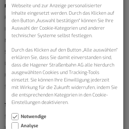
Webseite und zur Anzeige personalisierter
Fahrplan
Inhalte eingesetzt werden. Durch das Klicken auf
Fahrplanauskunft
den Button „Auswahl bestätigen" können Sie Ihre
Auswahl der Cookie-Kategorien und anderer
Interaktiver Netzplan
technischer Systeme selbst festlegen.
Netzpläne als Download
Durch das Klicken auf den Button „Alle auswählen"
Sommerfahrplan 2026
erklären Sie, dass Sie damit einverstanden sind,
Linienfahrpläne
dass die Hagener Straßenbahn AG alle hierdurch
ausgewählten Cookies und Tracking-Tools
Haltestellenskizzen
einsetzt. Sie können Ihre Einwilligung jederzeit
Schülerverkehr
mit Wirkung für die Zukunft widerrufen, indem Sie
die entsprechenden Kategorien in den Cookie-
Einstellungen deaktivieren.
Ticketfinder
Notwendige
Schluss mit Waben Wirrwarr
Analyse
Verkehrserhebung im Verbundgebiet – VRR bittet