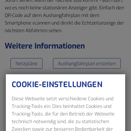
Sofort sehen, wann der nächste Bus kommt - auch dort,
wo es noch keine stationären Anzeiger gibt. Einfach den
QR-Code auf dem Aushangfahrplan mit dem
Smartphone scannen und direkt die Echtzeitanzeige der
nächsten Abfahrten sehen.
Weitere Informationen
Netzpläne
Aushangfahrplan erstellen
COOKIE-EINSTELLUNGEN
Diese Webseite setzt verschiedene Cookies und
Tracking-Tools ein. Dies beinhaltet Cookies und
Tracking-Tools, die für den Betrieb der Webseite
technisch notwendig sind, die zu statistischen
Zwecken sowie zur besseren Bedienbarkeit der