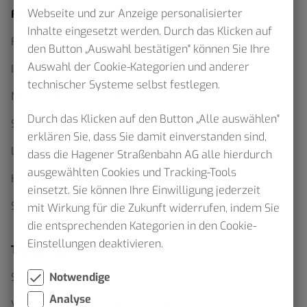
Webseite und zur Anzeige personalisierter
Fahrplan
Inhalte eingesetzt werden. Durch das Klicken auf
Fahrplanauskunft
den Button „Auswahl bestätigen" können Sie Ihre
Auswahl der Cookie-Kategorien und anderer
Interaktiver Netzplan
technischer Systeme selbst festlegen.
Netzpläne als Download
Durch das Klicken auf den Button „Alle auswählen"
Sommerfahrplan 2026
erklären Sie, dass Sie damit einverstanden sind,
Linienfahrpläne
dass die Hagener Straßenbahn AG alle hierdurch
ausgewählten Cookies und Tracking-Tools
Haltestellenskizzen
einsetzt. Sie können Ihre Einwilligung jederzeit
Schülerverkehr
mit Wirkung für die Zukunft widerrufen, indem Sie
die entsprechenden Kategorien in den Cookie-
Einstellungen deaktivieren.
Ticketfinder
Notwendige
Schluss mit Waben Wirrwarr
Analyse
Verkehrserhebung im Verbundgebiet – VRR bittet