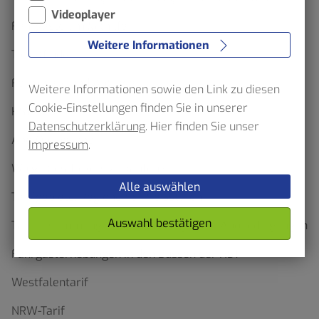
Videoplayer
Fahrgäste um Mithilfe
Weitere Informationen
Ticketfinder
Formulare und Anträge
Weitere Informationen sowie den Link zu diesen
Cookie-Einstellungen finden Sie in unserer
HST App
Datenschutzerklärung
. Hier finden Sie unser
Abo-Onlineshop
Impressum
.
Wo gibt es Tickets zu kaufen?
Alle auswählen
Tarifgebiete, Regionen & Preisstufen
Auswahl bestätigen
Tarifbestimmungen, Beförderungs- und Abobedingungen
Fahrgasterhebungen in den Bussen der HST
Westfalentarif
NRW-Tarif