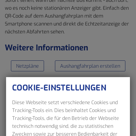
Sofort sehen, wann der nächste Bus kommt - auch dort,
wo es noch keine stationären Anzeiger gibt. Einfach den
QR-Code auf dem Aushangfahrplan mit dem
Smartphone scannen und direkt die Echtzeitanzeige der
nächsten Abfahrten sehen.
Weitere Informationen
Netzpläne
Aushangfahrplan erstellen
COOKIE-EINSTELLUNGEN
Diese Webseite setzt verschiedene Cookies und
Tracking-Tools ein. Dies beinhaltet Cookies und
Tracking-Tools, die für den Betrieb der Webseite
technisch notwendig sind, die zu statistischen
Zwecken sowie zur besseren Bedienbarkeit der