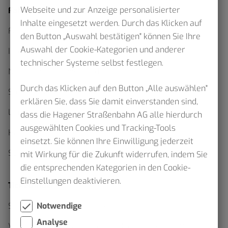
Webseite und zur Anzeige personalisierter
Fahrplan
Inhalte eingesetzt werden. Durch das Klicken auf
Fahrplanauskunft
den Button „Auswahl bestätigen" können Sie Ihre
Auswahl der Cookie-Kategorien und anderer
Interaktiver Netzplan
technischer Systeme selbst festlegen.
Netzpläne als Download
Durch das Klicken auf den Button „Alle auswählen"
Sommerfahrplan 2026
erklären Sie, dass Sie damit einverstanden sind,
Linienfahrpläne
dass die Hagener Straßenbahn AG alle hierdurch
ausgewählten Cookies und Tracking-Tools
Haltestellenskizzen
einsetzt. Sie können Ihre Einwilligung jederzeit
Schülerverkehr
mit Wirkung für die Zukunft widerrufen, indem Sie
die entsprechenden Kategorien in den Cookie-
Einstellungen deaktivieren.
Ticketfinder
Notwendige
Schluss mit Waben Wirrwarr
Analyse
Verkehrserhebung im Verbundgebiet – VRR bittet