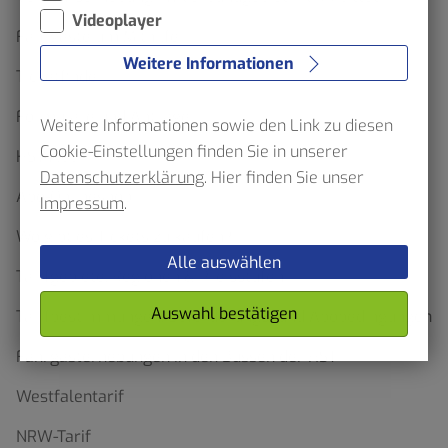
Videoplayer
Fahrgäste um Mithilfe
Weitere Informationen
Ticketfinder
Formulare und Anträge
Weitere Informationen sowie den Link zu diesen
Cookie-Einstellungen finden Sie in unserer
HST App
Datenschutzerklärung
. Hier finden Sie unser
Abo-Onlineshop
Impressum
.
Wo gibt es Tickets zu kaufen?
Alle auswählen
Tarifgebiete, Regionen & Preisstufen
Auswahl bestätigen
Tarifbestimmungen, Beförderungs- und Abobedingungen
Fahrgasterhebungen in den Bussen der HST
Westfalentarif
NRW-Tarif