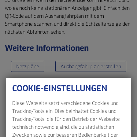
Sofort sehen, wann der nächste Bus kommt - auch dort,
wo es noch keine stationären Anzeiger gibt. Einfach den
QR-Code auf dem Aushangfahrplan mit dem
Smartphone scannen und direkt die Echtzeitanzeige der
nächsten Abfahrten sehen.
Weitere Informationen
Netzpläne
Aushangfahrplan erstellen
COOKIE-EINSTELLUNGEN
Diese Webseite setzt verschiedene Cookies und
Tracking-Tools ein. Dies beinhaltet Cookies und
Tracking-Tools, die für den Betrieb der Webseite
technisch notwendig sind, die zu statistischen
Zwecken sowie zur besseren Bedienbarkeit der