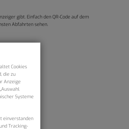
nzeiger gibt. Einfach den QR-Code auf dem
hsten Abfahrten sehen.
altet Cookies
, die zu
ur Anzeige
n „Auswahl
hnischer Systeme
it einverstanden
und Tracking-