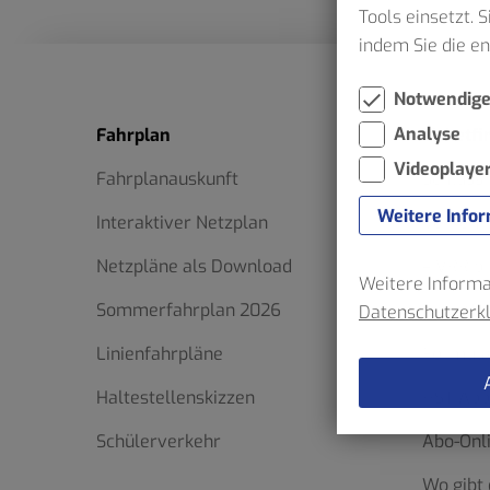
Tools einsetzt. 
indem Sie die e
Notwendig
Analyse
Fahrplan
Ticketfi
Videoplaye
Fahrplanauskunft
Schluss
Weitere Info
Interaktiver Netzplan
Verkehr
Netzpläne als Download
– VRR bi
Weitere Informat
Sommerfahrplan 2026
Ticketfi
Datenschutzerk
Linienfahrpläne
Formula
Haltestellenskizzen
HST App
Schülerverkehr
Abo-Onl
Wo gibt 