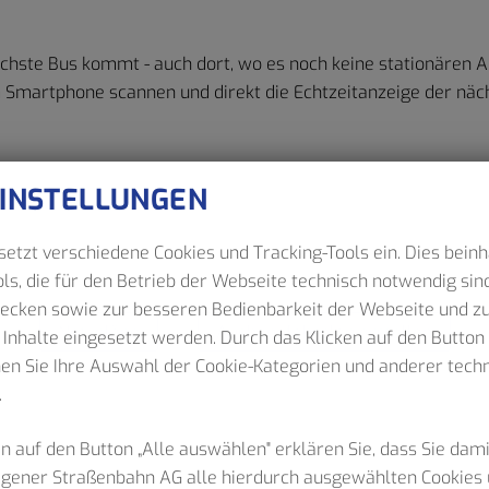
chste Bus kommt - auch dort, wo es noch keine stationären A
Smartphone scannen und direkt die Echtzeitanzeige der näc
EINSTELLUNGEN
etzt verschiedene Cookies und Tracking-Tools ein. Dies beinh
ls, die für den Betrieb der Webseite technisch notwendig sind
wecken sowie zur besseren Bedienbarkeit der Webseite und z
Netzpläne
Aushangfahrplan erstellen
 Inhalte eingesetzt werden. Durch das Klicken auf den Butto
nen Sie Ihre Auswahl der Cookie-Kategorien und anderer tec
.
n auf den Button „Alle auswählen" erklären Sie, dass Sie dam
Hagener Straßenbahn AG alle hierdurch ausgewählten Cookies 