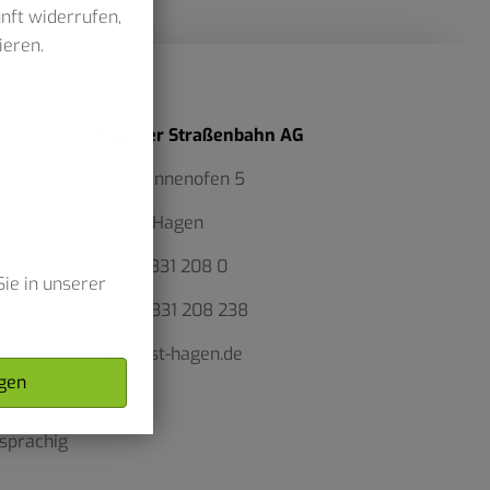
unft widerrufen,
ieren.
Hagener Straßenbahn AG
NTEN.
Am Pfannenofen 5
 der
58097 Hagen
Tel.:
02331 208 0
ie in unserer
Fax:
02331 208 238
info@hst-hagen.de
gen
r*innen
sprachig