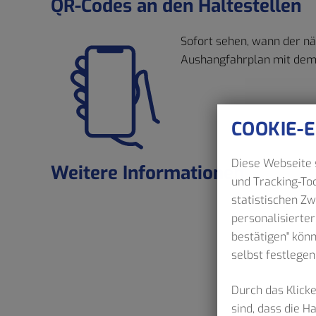
QR-Codes an den Haltestellen
Sofort sehen, wann der nä
Aushangfahrplan mit dem 
COOKIE-
Diese Webseite s
Weitere Informationen
und Tracking-Too
statistischen Z
personalisierter
bestätigen" kön
selbst festlegen
Durch das Klicke
sind, dass die 