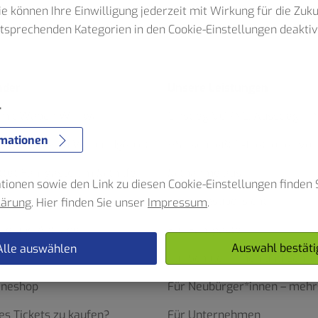
Sie können Ihre Einwilligung jederzeit mit Wirkung für die Zuk
ntsprechenden Kategorien in den Cookie-Einstellungen deaktiv
e
nder
Unsere Leistungen
r
 mit Waben Wirrwarr
Einstieg VORNE. Ausstieg HI
rmationen
serhebung im Verbundgebiet
HST schließt E-Tretroller von
ttet Fahrgäste um Mithilfe
Mitnahme aus
ionen sowie den Link zu diesen Cookie-Einstellungen finden S
nder
Leistungsübersicht
lärung
. Hier finden Sie unser
Impressum
.
re und Anträge
Für Fahrgäste
Auswahl bestäti
Alle auswählen
Für Schüler*innen und Lehre
ineshop
Für Neubürger*innen – mehr
es Tickets zu kaufen?
Für Unternehmen