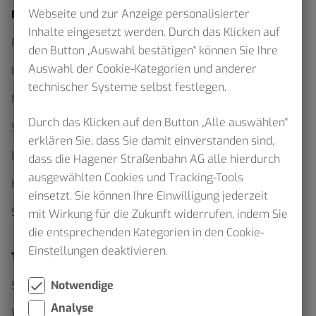
Webseite und zur Anzeige personalisierter
Fahrplan
Inhalte eingesetzt werden. Durch das Klicken auf
Fahrplanauskunft
den Button „Auswahl bestätigen" können Sie Ihre
Auswahl der Cookie-Kategorien und anderer
Interaktiver Netzplan
technischer Systeme selbst festlegen.
Netzpläne als Download
Durch das Klicken auf den Button „Alle auswählen"
Sommerfahrplan 2026
erklären Sie, dass Sie damit einverstanden sind,
Linienfahrpläne
dass die Hagener Straßenbahn AG alle hierdurch
ausgewählten Cookies und Tracking-Tools
Haltestellenskizzen
einsetzt. Sie können Ihre Einwilligung jederzeit
Schülerverkehr
mit Wirkung für die Zukunft widerrufen, indem Sie
die entsprechenden Kategorien in den Cookie-
Einstellungen deaktivieren.
Ticketfinder
Notwendige
Schluss mit Waben Wirrwarr
Analyse
Verkehrserhebung im Verbundgebiet – VRR bittet