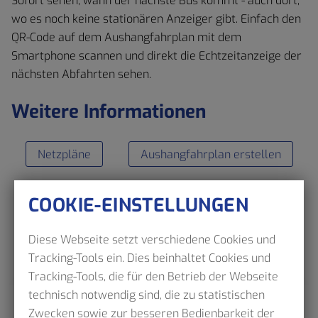
Sofort sehen, wann der nächste Bus kommt - auch dort,
wo es noch keine stationären Anzeiger gibt. Einfach den
QR-Code auf dem Aushangfahrplan mit dem
Smartphone scannen und direkt die Echtzeitanzeige der
nächsten Abfahrten sehen.
Weitere Informationen
Netzpläne
Aushangfahrplan erstellen
COOKIE-EINSTELLUNGEN
Diese Webseite setzt verschiedene Cookies und
Tracking-Tools ein. Dies beinhaltet Cookies und
Tracking-Tools, die für den Betrieb der Webseite
technisch notwendig sind, die zu statistischen
Zwecken sowie zur besseren Bedienbarkeit der