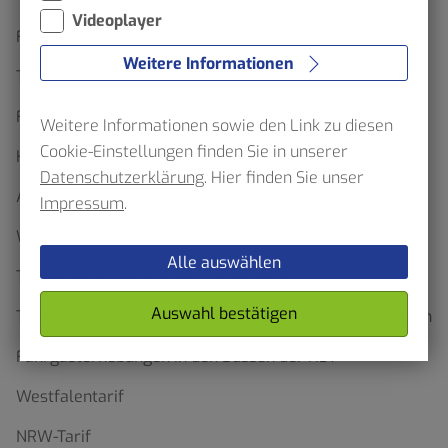
Videoplayer
Fahrgäste um Mithilfe
Weitere Informationen
Ticketfinder
Formulare und Anträge
Weitere Informationen sowie den Link zu diesen
Cookie-Einstellungen finden Sie in unserer
HST App
Datenschutzerklärung
. Hier finden Sie unser
Abo-Onlineshop
Impressum
.
Wo gibt es Tickets zu kaufen?
Alle auswählen
Tarifgebiete, Regionen & Preisstufen
Auswahl bestätigen
Tarifbestimmungen, Beförderungs- und Abobedingungen
Fahrgasterhebungen in den Bussen der HST
Westfalentarif
NRW-Tarif