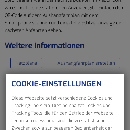
Sofort sehen, wann der nächste Bus kommt - auch dort,
wo es noch keine stationären Anzeiger gibt. Einfach den
QR-Code auf dem Aushangfahrplan mit dem
Smartphone scannen und direkt die Echtzeitanzeige der
nächsten Abfahrten sehen.
Weitere Informationen
Netzpläne
Aushangfahrplan erstellen
COOKIE-EINSTELLUNGEN
Diese Webseite setzt verschiedene Cookies und
Tracking-Tools ein. Dies beinhaltet Cookies und
Tracking-Tools, die für den Betrieb der Webseite
technisch notwendig sind, die zu statistischen
Zwecken sowie zur besseren Bedienbarkeit der