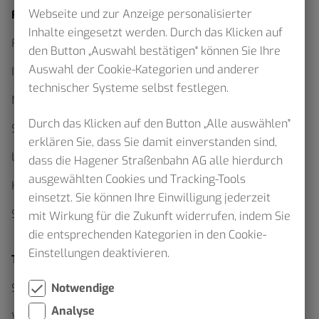
Webseite und zur Anzeige personalisierter
Fahrplan
Inhalte eingesetzt werden. Durch das Klicken auf
Fahrplanauskunft
den Button „Auswahl bestätigen" können Sie Ihre
Auswahl der Cookie-Kategorien und anderer
Interaktiver Netzplan
technischer Systeme selbst festlegen.
Netzpläne als Download
Durch das Klicken auf den Button „Alle auswählen"
Sommerfahrplan 2026
erklären Sie, dass Sie damit einverstanden sind,
Linienfahrpläne
dass die Hagener Straßenbahn AG alle hierdurch
ausgewählten Cookies und Tracking-Tools
Haltestellenskizzen
einsetzt. Sie können Ihre Einwilligung jederzeit
Schülerverkehr
mit Wirkung für die Zukunft widerrufen, indem Sie
die entsprechenden Kategorien in den Cookie-
Einstellungen deaktivieren.
Ticketfinder
Notwendige
Schluss mit Waben Wirrwarr
Analyse
Verkehrserhebung im Verbundgebiet – VRR bittet