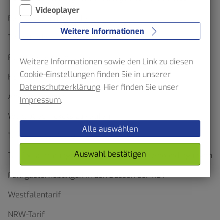
Videoplayer
Fahrgäste um Mithilfe
Weitere Informationen
Ticketfinder
Formulare und Anträge
Weitere Informationen sowie den Link zu diesen
Cookie-Einstellungen finden Sie in unserer
HST App
Datenschutzerklärung
. Hier finden Sie unser
Abo-Onlineshop
Impressum
.
Wo gibt es Tickets zu kaufen?
Alle auswählen
Tarifgebiete, Regionen & Preisstufen
Auswahl bestätigen
Tarifbestimmungen, Beförderungs- und Abobedingungen
Fahrgasterhebungen in den Bussen der HST
Westfalentarif
NRW-Tarif