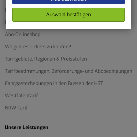
Formulare und Anträge
Auswahl bestätigen
HST App
Abo-Onlineshop
Wo gibt es Tickets zu kaufen?
Tarifgebiete, Regionen & Preisstufen
Tarifbestimmungen, Beförderungs- und Abobedingungen
Fahrgasterhebungen in den Bussen der HST
Westfalentarif
NRW-Tarif
Unsere Leistungen