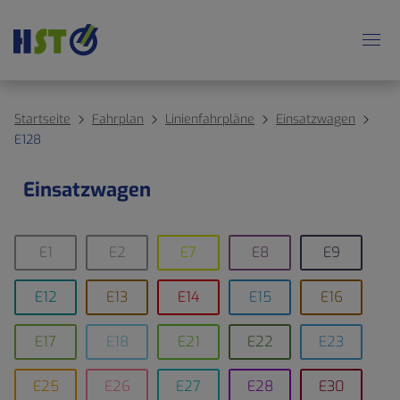
Startseite
Fahrplan
Linienfahrpläne
Einsatzwagen
E128
Einsatzwagen
E1
E2
E7
E8
E9
E12
E13
E14
E15
E16
E17
E18
E21
E22
E23
E25
E26
E27
E28
E30