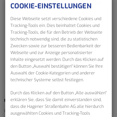
Kurzfristige Änderungen möglich
COOKIE-EINSTELLUNGEN
Einsatzwagen sind speziell auf die Bedürfnisse
Diese Webseite setzt verschiedene Cookies und
des Schülerverkehres abgestimmt. Daher kann
Tracking-Tools ein. Dies beinhaltet Cookies und
es hier zu kurzfristigen Änderungen kommen.
Tracking-Tools, die für den Betrieb der Webseite
technisch notwendig sind, die zu statistischen
Zwecken sowie zur besseren Bedienbarkeit der
Webseite und zur Anzeige personalisierter
Inhalte eingesetzt werden. Durch das Klicken auf
den Button „Auswahl bestätigen" können Sie Ihre
Auswahl der Cookie-Kategorien und anderer
technischer Systeme selbst festlegen.
Durch das Klicken auf den Button „Alle auswählen"
erklären Sie, dass Sie damit einverstanden sind,
Fahrplan
dass die Hagener Straßenbahn AG alle hierdurch
Fahrplanauskunft
ausgewählten Cookies und Tracking-Tools