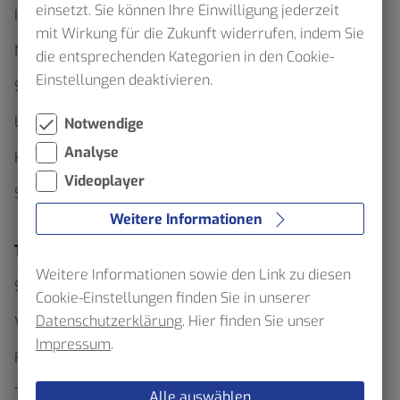
einsetzt. Sie können Ihre Einwilligung jederzeit
Interaktiver Netzplan
mit Wirkung für die Zukunft widerrufen, indem Sie
Netzpläne als Download
die entsprechenden Kategorien in den Cookie-
Einstellungen deaktivieren.
Sommerfahrplan 2026
Linienfahrpläne
Notwendige
Analyse
Haltestellenskizzen
Videoplayer
Schülerverkehr
Weitere Informationen
Ticketfinder
Weitere Informationen sowie den Link zu diesen
Schluss mit Waben Wirrwarr
Cookie-Einstellungen finden Sie in unserer
Datenschutzerklärung
. Hier finden Sie unser
Verkehrserhebung im Verbundgebiet – VRR bittet
Impressum
.
Fahrgäste um Mithilfe
Ticketfinder
Alle auswählen