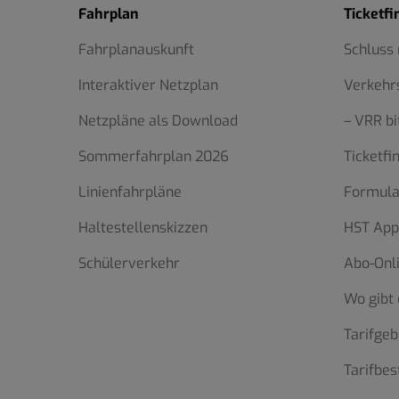
Fahrplan
Ticketfi
Fahrplanauskunft
Schluss
Interaktiver Netzplan
Verkehr
Netzpläne als Download
– VRR bi
Sommerfahrplan 2026
Ticketfi
Linienfahrpläne
Formula
Haltestellenskizzen
HST App
Schülerverkehr
Abo-Onl
Wo gibt 
Tarifgeb
Tarifbe