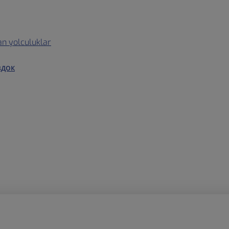
lan yolculuklar
здок