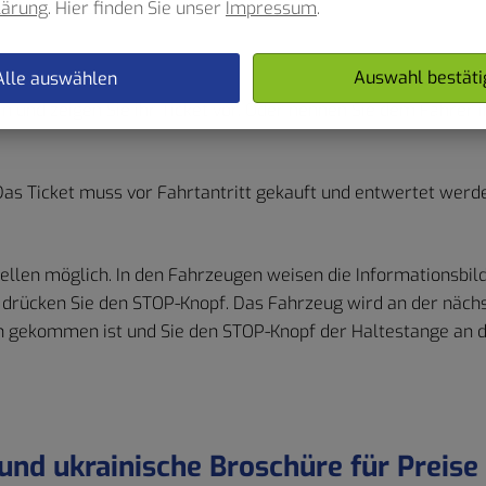
lärung
. Hier finden Sie unser
Impressum
.
estens 60 € rechnen.
Auswahl bestäti
Alle auswählen
n und zeigen Sie ihr Ticket vor. Oder nennen Sie dem Fahrer i
Das Ticket muss vor Fahrtantritt gekauft und entwertet werden
stellen möglich. In den Fahrzeugen weisen die Informationsbi
 drücken Sie den STOP-Knopf. Das Fahrzeug wird an der nächst
n gekommen ist und Sie den STOP-Knopf der Haltestange an d
und ukrainische Broschüre für Preise 