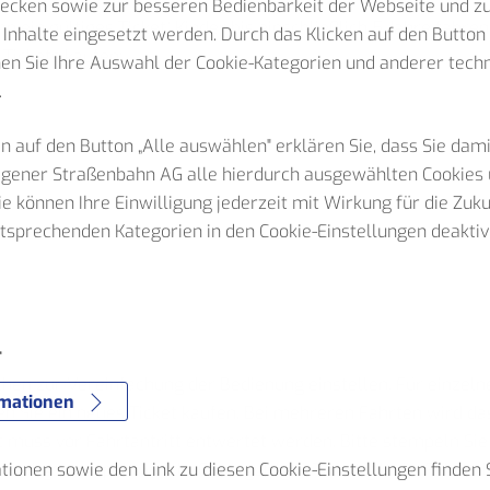
wecken sowie zur besseren Bedienbarkeit der Webseite und z
n ein gültiges Ticket! Kinder bis einschließlich 5 Jahre fahre
 Inhalte eingesetzt werden. Durch das Klicken auf den Butto
 Tickets kaufen:
nen Sie Ihre Auswahl der Cookie-Kategorien und anderer tec
.
n auf den Button „Alle auswählen" erklären Sie, dass Sie dam
Hagener Straßenbahn AG alle hierdurch ausgewählten Cookies 
Sie können Ihre Einwilligung jederzeit mit Wirkung für die Zuk
ntsprechenden Kategorien in den Cookie-Einstellungen deaktiv
e
r
n zur Vereinfachung der Bedienung einstellen. Für einzelne F
rmationen
sen Sie ein neues Ticket kaufen. Bei mehreren Fahrten wird d
 muss vor Fahrtantritt entwertet werden. Bitte stempeln Sie I
ionen sowie den Link zu diesen Cookie-Einstellungen finden S
 es abgestempelt wurde. Ohne gültiges Ticket gilt die Fahrt al