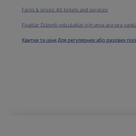
Fares & prices: All tickets and services
Fiyatlar Düzenli yolculuklar için veya ara sıra yapı
Квитки та ціни Для регулярних або разових пої