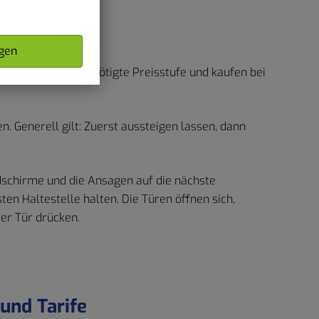
gen
hr Ziel oder die benötigte Preisstufe und kaufen bei
. Generell gilt: Zuerst aussteigen lassen, dann
ldschirme und die Ansagen auf die nächste
en Haltestelle halten. Die Türen öffnen sich,
er Tür drücken.
und Tarife