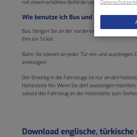
Datenschutzerk
mit einem erhöhten Beförderungsentgelt von mind
Wie benutze ich Bus und Bahn?
Bus: Steigen Sie an der vorderen Tür beim Fahrer ei
ihm ein Ticket.
Bahn: Sie können an jeder Tür ein- und aussteigen. 
einsteigen!
Der Einstieg in die Fahrzeuge ist nur an den Halte
Haltestelle hin. Wenn Sie dort aussteigen möchten,
sobald das Fahrzeug an der Haltestelle zum Stehe
Download englische, türkische 