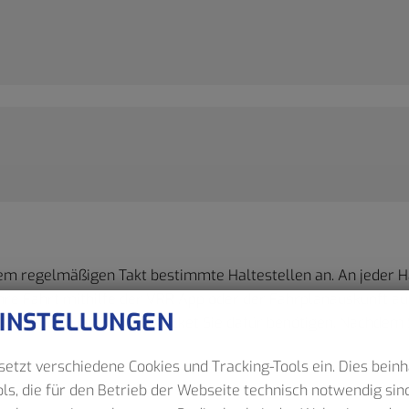
inem regelmäßigen Takt bestimmte Haltestellen an. An jeder H
 Ihre Fahrt mithilfe der VRR App oder der Fahrplanauskunft a
EINSTELLUNGEN
hrt dauert und welches Ticket Sie dafür benötigen. Nachdem S
etzt verschiedene Cookies und Tracking-Tools ein. Dies beinh
ls, die für den Betrieb der Webseite technisch notwendig sind