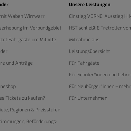
nder
Unsere Leistungen
 mit Waben Wirrwarr
Einstieg VORNE. Ausstieg HI
serhebung im Verbundgebiet
HST schließt E-Tretroller von
ttet Fahrgäste um Mithilfe
Mitnahme aus
nder
Leistungsübersicht
re und Anträge
Für Fahrgäste
Für Schüler*innen und Lehre
ineshop
Für Neubürger*innen – mehr
es Tickets zu kaufen?
Für Unternehmen
iete, Regionen & Preisstufen
stimmungen, Beförderungs-