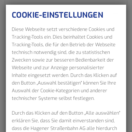
Wo kann ich Fehler und Anregungen
COOKIE-EINSTELLUNGEN
melden?
Diese Webseite setzt verschiedene Cookies und
Tracking-Tools ein. Dies beinhaltet Cookies und
Ich kann mich nicht mehr einloggen,
Tracking-Tools, die für den Betrieb der Webseite
bekomme ich ein neues Passwort?
technisch notwendig sind, die zu statistischen
Zwecken sowie zur besseren Bedienbarkeit der
Webseite und zur Anzeige personalisierter
Ich habe eine EBE erhalten, wo kann ich
Inhalte eingesetzt werden. Durch das Klicken auf
einen Nachweis über die Gültigkeit meines
den Button „Auswahl bestätigen" können Sie Ihre
Tickets erhalten?
Auswahl der Cookie-Kategorien und anderer
technischer Systeme selbst festlegen.
Durch das Klicken auf den Button „Alle auswählen"
Wie kann ich mein Konto bzw. meinen
erklären Sie, dass Sie damit einverstanden sind,
Account deaktivieren?
dass die Hagener Straßenbahn AG alle hierdurch