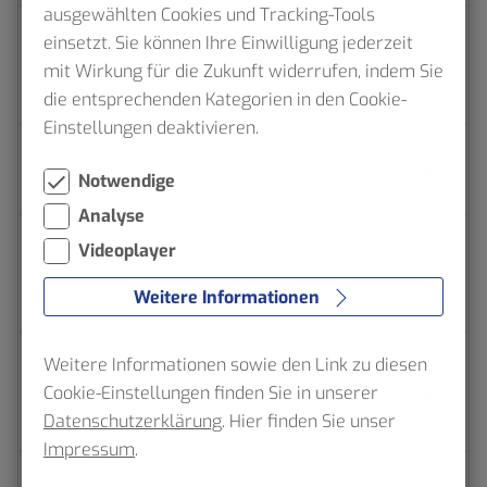
ausgewählten Cookies und Tracking-Tools
einsetzt. Sie können Ihre Einwilligung jederzeit
Wie lade ich meinen
mit Wirkung für die Zukunft widerrufen, indem Sie
Berechtigungsnachweis hoch?
die entsprechenden Kategorien in den Cookie-
Einstellungen deaktivieren.
Wie kündige ich meinen Vertrag?
Notwendige
Analyse
Videoplayer
Ich benötige einen Fahrkostennachweis,
wie erhalte ich den?
Weitere Informationen
Weitere Informationen sowie den Link zu diesen
Ich habe mein Ticket verloren, wie erhalte
Cookie-Einstellungen finden Sie in unserer
ich ein neues?
Datenschutzerklärung
. Hier finden Sie unser
Impressum
.