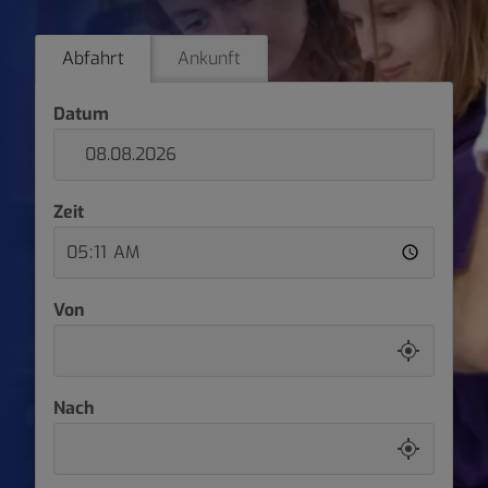
Zeitpunkt
Abfahrt
Ankunft
Datum
Zeit
Von
Nach