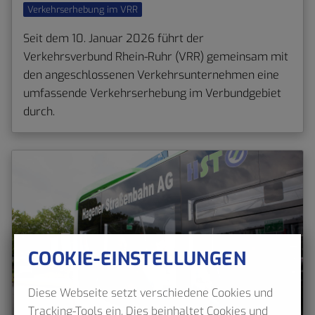
Verkehrserhebung im VRR
Seit dem 10. Januar 2026 führt der
Verkehrsverbund Rhein-Ruhr (VRR) gemeinsam mit
den angeschlossenen Verkehrsunternehmen eine
umfassende Verkehrserhebung im Verbundgebiet
durch.
COOKIE-EINSTELLUNGEN
Diese Webseite setzt verschiedene Cookies und
Tracking-Tools ein. Dies beinhaltet Cookies und