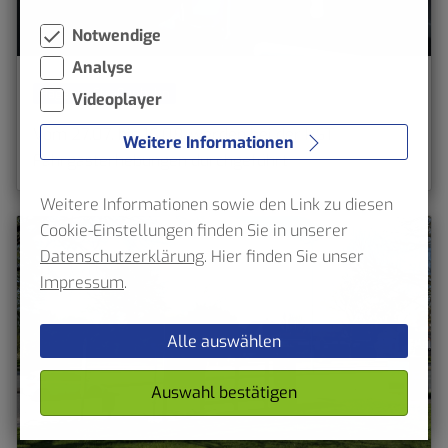
Notwendige
Analyse
Hagener Straßenbahn
Videoplayer
Vom 27.07. bis 16.08. werden bei der HST
Weitere Informationen
Fahrgasterhebungen durchgeführt
Weitere Informationen sowie den Link zu diesen
Cookie-Einstellungen finden Sie in unserer
Datenschutzerklärung
. Hier finden Sie unser
Impressum
.
Alle auswählen
Auswahl bestätigen