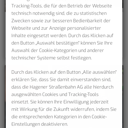
Tracking-Tools, die für den Betrieb der Webseite
technisch notwendig sind, die zu statistischen
Zwecken sowie zur besseren Bedienbarkeit der
Hagener Straßenbahn
Webseite und zur Anzeige personalisierter
Fahrgastzahlen toppen Vorjahr - Rund 29,4
Inhalte eingesetzt werden. Durch das Klicken auf
Millionen Menschen fuhren im vergangenen Jahr
den Button „Auswahl bestätigen" können Sie Ihre
mit den Bussen der HST
Auswahl der Cookie-Kategorien und anderer
technischer Systeme selbst festlegen.
Durch das Klicken auf den Button „Alle auswählen"
erklären Sie, dass Sie damit einverstanden sind,
dass die Hagener Straßenbahn AG alle hierdurch
ausgewählten Cookies und Tracking-Tools
einsetzt. Sie können Ihre Einwilligung jederzeit
mit Wirkung für die Zukunft widerrufen, indem Sie
die entsprechenden Kategorien in den Cookie-
Einstellungen deaktivieren.