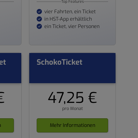
Top Features
vier Fahrten, ein Ticket
in HST-App erhältlich
ein Ticket, vier Personen
et
SchokoTicket
€
47,25 €
pro Monat
n
Mehr Informationen