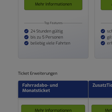
Mehr Informationen
Top Features
24 Stunden gültig
sc
bis zu 5 Personen
gi
beliebig viele Fahrten
er
Ticket Erweiterungen
Fahrradabo- und
ZusatzTi
Monatsticket
Mehr Informationen
Meh