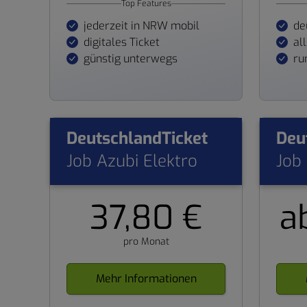
Top Features
jederzeit in NRW mobil
de
digitales Ticket
al
günstig unterwegs
ru
DeutschlandTicket
Deu
Job Azubi Elektro
Job
37,80 €
a
pro Monat
Mehr Informationen