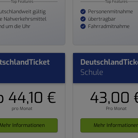
Top Features
Top Features
utschlandweit gültig
Personenmitnahme
le Nahverkehrsmittel
übertragbar
nd um die Uhr
Fahrradmitnahme
tschlandTicket
DeutschlandTick
Schule
b 44,10 €
43,00 
pro Monat
Pro Monat
Mehr Informationen
Mehr Informatione