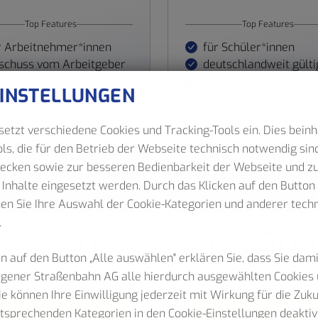
Top Features
Top Features
r Arbeitnehmer*innen
für Schüler*innen
schuss vom Arbeitgeber
deutschlandweit gülti
utschlandweit gültig
alle Nahverkehrsmitt
EINSTELLUNGEN
etzt verschiedene Cookies und Tracking-Tools ein. Dies beinh
ls, die für den Betrieb der Webseite technisch notwendig sind
esterTicket
DeutschlandTick
wecken sowie zur besseren Bedienbarkeit der Webseite und z
Sozial
 Inhalte eingesetzt werden. Durch das Klicken auf den Butto
nen Sie Ihre Auswahl der Cookie-Kategorien und anderer tec
.
b 32,41 €
53,00 
n auf den Button „Alle auswählen" erklären Sie, dass Sie dam
pro Monat
pro Monat
Hagener Straßenbahn AG alle hierdurch ausgewählten Cookies 
Sie können Ihre Einwilligung jederzeit mit Wirkung für die Zuk
Mehr Informationen
Mehr Informatione
ntsprechenden Kategorien in den Cookie-Einstellungen deaktiv