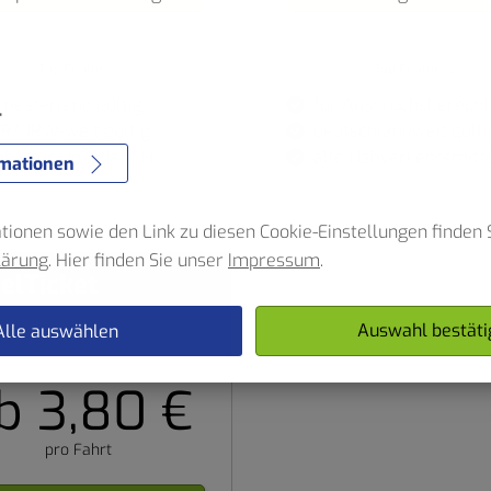
e
Top Features
Top Features
mesterlang gültig
für Anspruchsberecht
r
R/NRW-weit gültig
deutschlandweit gülti
bil zur Uni oder FH
alle Nahverkehrsmitt
rmationen
ionen sowie den Link zu diesen Cookie-Einstellungen finden S
lärung
. Hier finden Sie unser
Impressum
.
elTicket
Auswahl bestäti
Alle auswählen
b 3,80 €
pro Fahrt