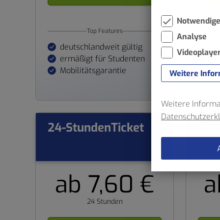
Notwendig
Top Features
Analyse
deutschlandweit gültig
Se
Videoplaye
ermäßigt für Studenten
VR
Mobilitätsgarantie
mo
Weitere Info
Weitere Informat
Datenschutzerk
24-StundenTicket
Einz
ab 7,60 €
a
24 Stunden