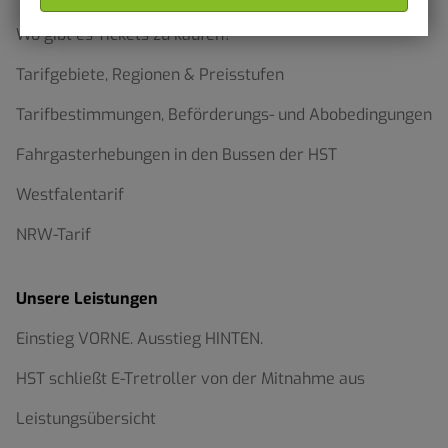
Wo gibt es Tickets zu kaufen?
Tarifgebiete, Regionen & Preisstufen
Tarifbestimmungen, Beförderungs- und Abobedingungen
Fahrgasterhebungen in den Bussen der HST
Westfalentarif
NRW-Tarif
Unsere Leistungen
Einstieg VORNE. Ausstieg HINTEN.
HST schließt E-Tretroller von der Mitnahme aus
Leistungsübersicht