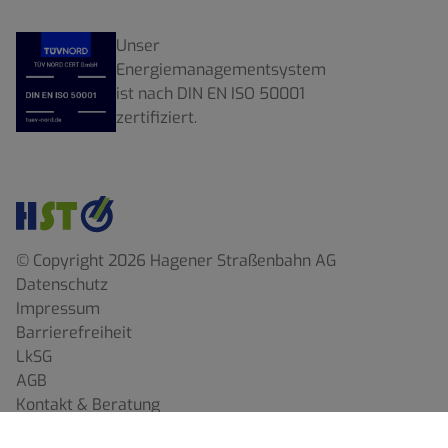
Unser
Energiemanagementsystem
ist nach DIN EN ISO 50001
zertifiziert.
© Copyright 2026 Hagener Straßenbahn AG
Datenschutz
Impressum
Barrierefreiheit
LkSG
AGB
Kontakt & Beratung