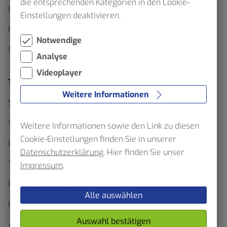
die entsprechenden Kategorien in den Cookie-
Linienfahrpläne
Einstellungen deaktivieren.
Haltestellenskizzen
Notwendige
Schülerverkehr
Analyse
Videoplayer
Ticketfinder
Weitere Informationen
Schluss mit Waben Wirrwarr
Verkehrserhebung im Verbundgebiet – VRR bittet
Weitere Informationen sowie den Link zu diesen
Cookie-Einstellungen finden Sie in unserer
Fahrgäste um Mithilfe
Datenschutzerklärung
. Hier finden Sie unser
Ticketfinder
Impressum
.
Formulare und Anträge
Alle auswählen
HST App
Auswahl bestätigen
Abo-Onlineshop