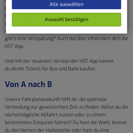
Alle auswählen
gilt für den Fahrplan des öffentlichen Nahverkehrs
(ÖPNV) im Verkehrsverbund Rhein-Ruhr.
Auswahl bestätigen
Die HST App zeigt dir aber auch Verbindungen in
angrenzende Verkehrsverbünde an. Auf deiner Strecke
gibt’s eine Verspätung? Auch darüber informiert dich die
HST App.
Und mit der neuesten Version der HST App kannst
du direkt Tickets für Bus und Bahn kaufen.
Von A nach B
Unsere Fahrplanauskunft hilft dir, die optimale
Verbindung zur gewünschten Zeit zu finden. Willst du die
nächstmögliche Abfahrt nutzen oder zu einem
bestimmten Zeitpunkt fahren? Du hast die Wahl. Kennst
du den Namen der Haltestelle oder hast du eine