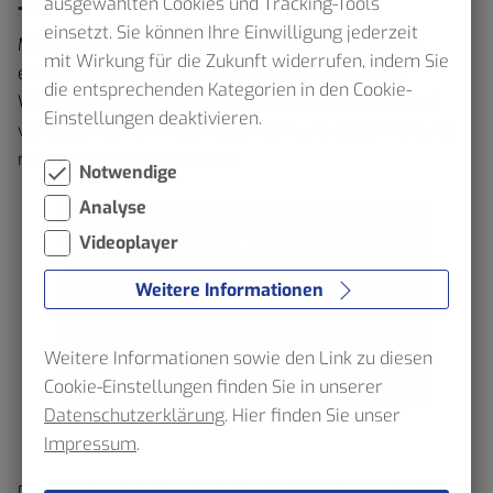
Jetzt die HST App installieren
ausgewählten Cookies und Tracking-Tools
einsetzt. Sie können Ihre Einwilligung jederzeit
Mit dieser Video-Anleitung kann die HST App ganz
mit Wirkung für die Zukunft widerrufen, indem Sie
einfach auf dem Smartphone installiert werden.
die entsprechenden Kategorien in den Cookie-
Wichtig: Vorher sollte ein Zahlungsdienst z.B. Paypal
Einstellungen deaktivieren.
verfügbar sein, um die Installation und die Einrichtung
Anleitung für die Installation
reibungslos durchzuführen.
Notwendige
der HST App
Analyse
Videoplayer
Weitere Informationen
Mit dem Laden des Videos akzeptieren
Sie die Datenschutzerklärung von
Weitere Informationen sowie den Link zu diesen
YouTube.
Cookie-Einstellungen finden Sie in unserer
Datenschutzerklärung
. Hier finden Sie unser
Einstellung für alle YouTube Videos
Impressum
.
merken
Die HST App ist deine individuelle Fahrplanauskunft und