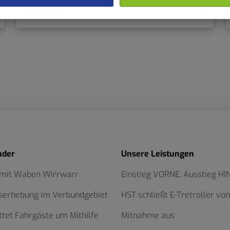
Buslinien
nder
Unsere Leistungen
 mit Waben Wirrwarr
Einstieg VORNE. Ausstieg HI
serhebung im Verbundgebiet
HST schließt E-Tretroller von
ttet Fahrgäste um Mithilfe
Mitnahme aus