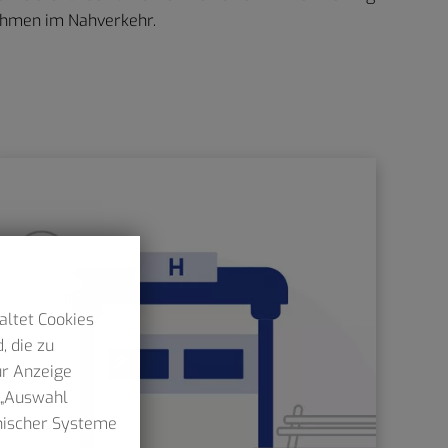
ehmen im Nahverkehr.
altet Cookies
, die zu
ur Anzeige
n „Auswahl
hnischer Systeme