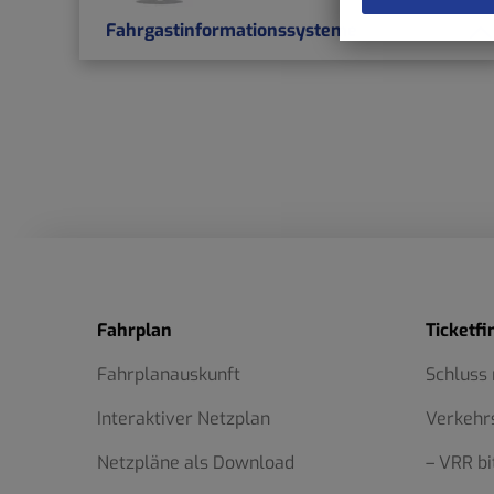
Fahrgastinformationssysteme
Fahrplan
Ticketfi
Fahrplanauskunft
Schluss
Interaktiver Netzplan
Verkehr
Netzpläne als Download
– VRR bi