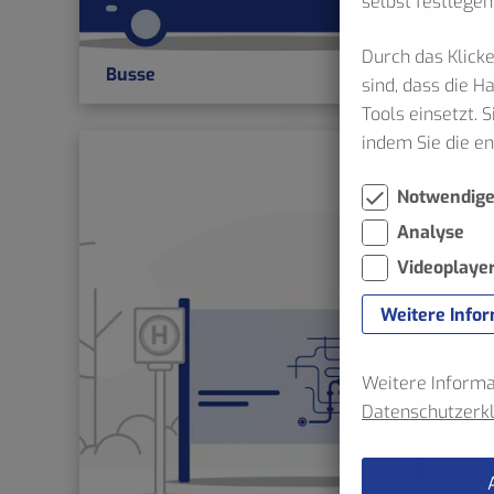
selbst festlegen
Durch das Klicke
Busse
sind, dass die 
Tools einsetzt. 
indem Sie die e
Notwendig
Analyse
Videoplaye
Weitere Info
Weitere Informat
Datenschutzerk