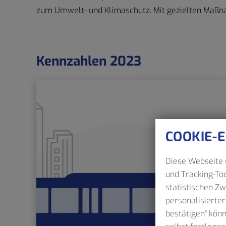
zum Umwelt- und Klimaschutz. Mit gezielten Maßn
Kennzahlen 2023
COOKIE-
Diese Webseite s
und Tracking-Too
statistischen Z
personalisierter
bestätigen" kön