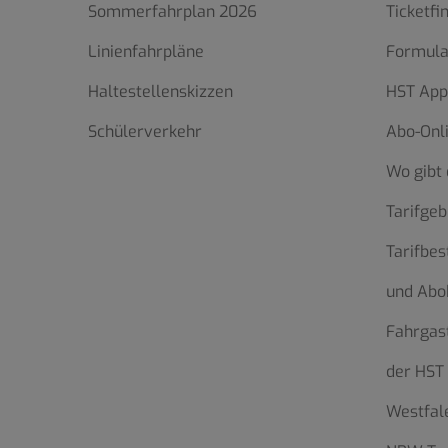
Sommerfahrplan 2026
Ticketfi
Linienfahrpläne
Formula
Haltestellenskizzen
HST App
Schülerverkehr
Abo-Onl
Wo gibt 
Tarifgeb
Tarifbe
und Abo
Fahrgas
der HST
Westfale