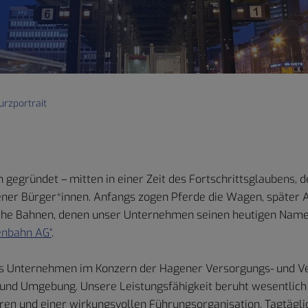
urzportrait
egründet – mitten in einer Zeit des Fortschrittsglaubens, 
ener Bürger*innen. Anfangs zogen Pferde die Wagen, später 
sche Bahnen, denen unser Unternehmen seinen heutigen Namen
enbahn AG“
.
iges Unternehmen im Konzern der Hagener Versorgungs- und
 und Umgebung. Unsere Leistungsfähigkeit beruht wesentlic
en und einer wirkungsvollen Führungsorganisation. Tagtäglic