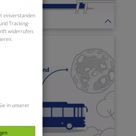
it einverstanden
Haltestellen
und Tracking-
unft widerrufen,
ieren.
ie in unserer
gen