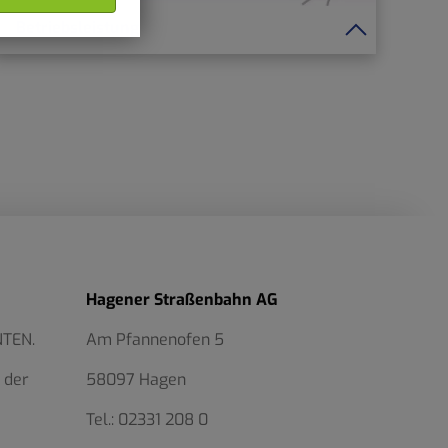
Betriebsleistung
Hagener Straßenbahn AG
NTEN.
Am Pfannenofen 5
 der
58097 Hagen
Tel.:
02331 208 0