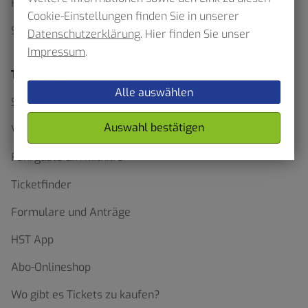
Haltestellenskizzen
Cookie-Einstellungen finden Sie in unserer
Schülerverkehr
Datenschutzerklärung
. Hier finden Sie unser
Impressum
.
Ticketfinder
Alle auswählen
Schluss mit Waben Wirrwarr
Auswahl bestätigen
Verkehrserhebung im Verbundgebiet – VRR bittet
Fahrgäste um Mithilfe
Ticketfinder
Formulare und Anträge
HST App
Abo-Onlineshop
Wo gibt es Tickets zu kaufen?