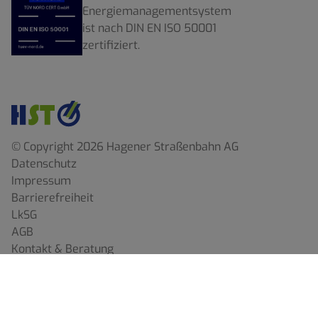
Energiemanagementsystem
ist nach DIN EN ISO 50001
zertifiziert.
© Copyright 2026 Hagener Straßenbahn AG
Datenschutz
Impressum
Barrierefreiheit
LkSG
AGB
Kontakt & Beratung