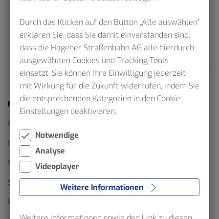
Durch das Klicken auf den Button „Alle auswählen"
erklären Sie, dass Sie damit einverstanden sind,
dass die Hagener Straßenbahn AG alle hierdurch
ausgewählten Cookies und Tracking-Tools
einsetzt. Sie können Ihre Einwilligung jederzeit
mit Wirkung für die Zukunft widerrufen, indem Sie
die entsprechenden Kategorien in den Cookie-
Fahrplan
Einstellungen deaktivieren.
Fahrplanauskunft
Notwendige
Interaktiver Netzplan
Analyse
Netzpläne als Download
Videoplayer
Sommerfahrplan 2026
Weitere Informationen
Linienfahrpläne
Weitere Informationen sowie den Link zu diesen