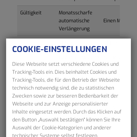
Gültigkeit
Monatsscharfe
automatische
Einen Monat
Verlängerung
VRR-weit
VRR-weit
COOKIE-EINSTELLUNGEN
Nur in Verbindung
Nur in Verbind
Diese Webseite setzt verschiedene Cookies und
mit einem HST-
mit einem HST
Tracking-Tools ein. Dies beinhaltet Cookies und
Abo oder
Abo oder
Tracking-Tools, die für den Betrieb der Webseite
DeutschlandTicket
DeutschlandTi
technisch notwendig sind, die zu statistischen
Kündigungsfrist
Bis zum 10. eines
Zwecken sowie zur besseren Bedienbarkeit der
Keine, Ticket gi
jeden Monats mit
Webseite und zur Anzeige personalisierter
nur für den
Ablauf zum
Inhalte eingesetzt werden. Durch das Klicken auf
gekauften Mon
Monatsende
den Button „Auswahl bestätigen" können Sie Ihre
Auswahl der Cookie-Kategorien und anderer
technischer Systeme selbst festlegen.