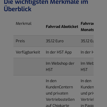
Die wichtigsten Merkmale im
Überblick
Merkmal
Fahrrad
Fahrrad Aboticket
Monatsticket
Preis
35,12 Euro
35,12 Euro
Verfügbarkeit
In der HST App
In der HST App
Im Webshop der
Im Webshop d
HST
HST
In den
In den
KundenCentern
KundenCenter
und privaten
und privaten
Vertriebsstellen
Vertriebsstell
auf Chipkarte
in Papierform