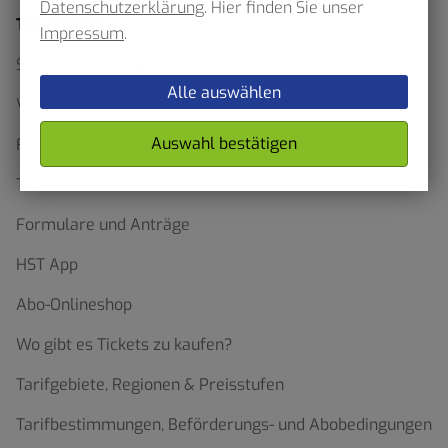
Datenschutzerklärung
. Hier finden Sie unser
Ticketfinder
Impressum
.
Schluss mit Waben Wirrwarr
Alle auswählen
Verkehrserhebung im Verbundgebiet – VRR bittet
Auswahl bestätigen
Fahrgäste um Mithilfe
Ticketfinder
Formulare und Anträge
HST App
Abo-Onlineshop
Wo gibt es Tickets zu kaufen?
Tarifgebiete, Regionen & Preisstufen
Tarifbestimmungen, Beförderungs- und Abobedingungen