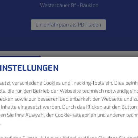
Westerbauer Bf - Baukloh
Linienfahrplan als PDF laden
NE32
EINSTELLUNGEN
etzt verschiedene Cookies und Tracking-Tools ein. Dies beinh
Uhrzeit
ls, die für den Betrieb der Webseite technisch notwendig sind
ukloh
:
wecken sowie zur besseren Bedienbarkeit der Webseite und z
 Inhalte eingesetzt werden. Durch das Klicken auf den Butto
nen Sie Ihre Auswahl der Cookie-Kategorien und anderer tec
n- und Feiertag.
.