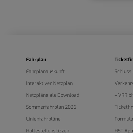
Fahrplan
Ticketfi
Fahrplanauskunft
Schluss
Interaktiver Netzplan
Verkehr
Netzpläne als Download
– VRR bi
Sommerfahrplan 2026
Ticketfi
Linienfahrpläne
Formula
Haltestellenskizzen
HST App