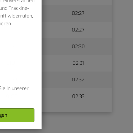
it einverstanden
und Tracking-
01:27
02:27
unft widerrufen,
ieren.
01:27
02:27
01:30
02:30
01:31
02:31
01:32
02:32
ie in unserer
01:33
02:33
gen