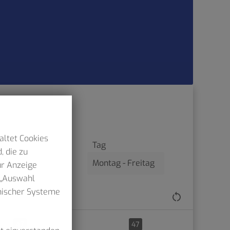
altet Cookies
Tag
, die zu
ur Anzeige
n „Auswahl
hnischer Systeme
47
47