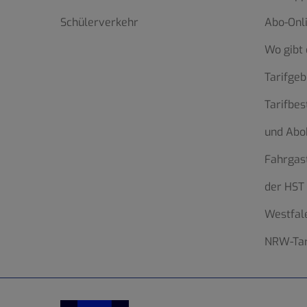
Schülerverkehr
Abo-Onl
Wo gibt 
Tarifgeb
Tarifbe
und Abo
Fahrgas
der HST
Westfale
NRW-Tar