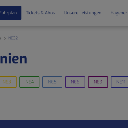
Fahrplan
Tickets & Abos
Unsere Leistungen
Hagener
s
NE32
nien
NE3
NE4
NE5
NE6
NE9
NE11