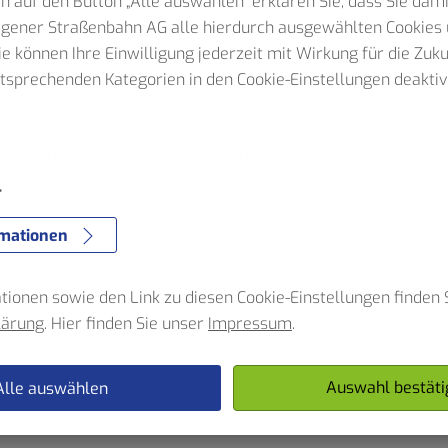
n auf den Button „Alle auswählen" erklären Sie, dass Sie dam
Hagener Straßenbahn AG alle hierdurch ausgewählten Cookies 
23:27
00:27
Sie können Ihre Einwilligung jederzeit mit Wirkung für die Zuk
ntsprechenden Kategorien in den Cookie-Einstellungen deaktiv
23:27
00:27
e
23:30
00:30
r
23:31
00:31
rmationen
23:32
00:32
ionen sowie den Link zu diesen Cookie-Einstellungen finden S
lärung
. Hier finden Sie unser
Impressum
.
23:33
00:33
Auswahl bestäti
Alle auswählen