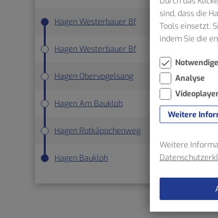
Durch das Klicke
sind, dass die 
Hagen Westerbauer Bf
ab
Tools einsetzt. 
indem Sie die e
Hagen Westerbauer Bf
Notwendig
Hagen Obervogelsang
Analyse
Videoplaye
Hagen Am Baukloh
Weitere Info
Hagen Rotkäppchenweg
Weitere Informat
Datenschutzerk
Hagen Baukloh
an