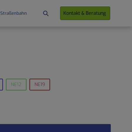
Kontakt & Beratung
 Straßenbahn
NE12
NE19