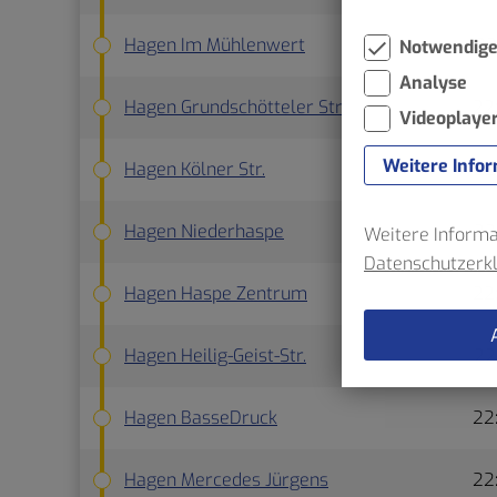
Hagen Im Mühlenwert
22
Notwendig
Analyse
Hagen Grundschötteler Str.
22
Videoplaye
Weitere Info
Hagen Kölner Str.
22
Hagen Niederhaspe
22
Weitere Informat
Datenschutzerk
Hagen Haspe Zentrum
22
Hagen Heilig-Geist-Str.
22
Hagen BasseDruck
22
Hagen Mercedes Jürgens
22