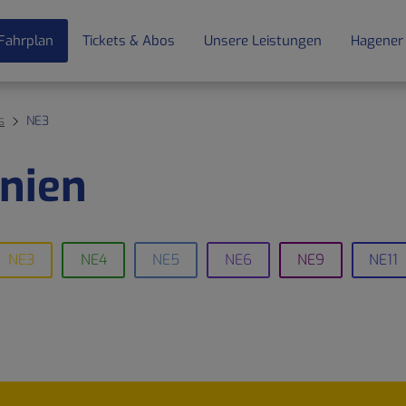
Fahrplan
Tickets & Abos
Unsere Leistungen
Hagener
s
NE3
nien
NE3
NE4
NE5
NE6
NE9
NE11