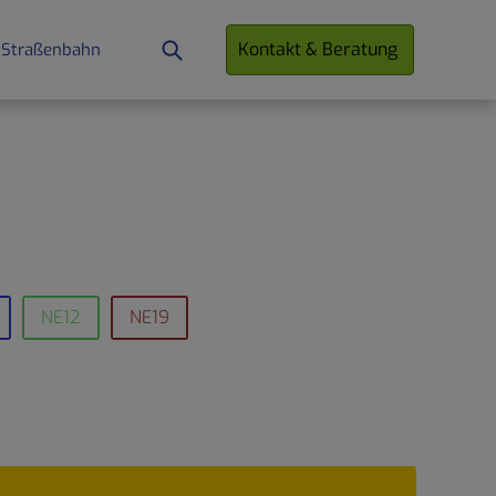
Kontakt & Beratung
 Straßenbahn
NE12
NE19