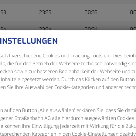
:33
23:33
00:33
00
:34
23:34
00:34
00
EINSTELLUNGEN
:35
23:35
00:35
00
etzt verschiedene Cookies und Tracking-Tools ein. Dies beinh
:36
23:36
00:36
00
ls, die für den Betrieb der Webseite technisch notwendig sind
wecken sowie zur besseren Bedienbarkeit der Webseite und z
 Inhalte eingesetzt werden. Durch das Klicken auf den Butto
:37
23:37
00:37
00
nen Sie Ihre Auswahl der Cookie-Kategorien und anderer tec
.
:38
23:38
00:38
00
n auf den Button „Alle auswählen" erklären Sie, dass Sie dam
:39
23:39
00:39
00
Hagener Straßenbahn AG alle hierdurch ausgewählten Cookies 
Sie können Ihre Einwilligung jederzeit mit Wirkung für die Zuk
:40
23:40
00:40
00
ntsprechenden Kategorien in den Cookie-Einstellungen deaktiv