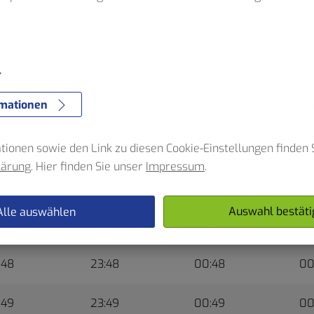
:41
23:41
00:41
00
e
:42
23:42
00:42
00
r
rmationen
:43
23:43
00:43
00
:44
23:44
00:44
00
ionen sowie den Link zu diesen Cookie-Einstellungen finden S
lärung
. Hier finden Sie unser
Impressum
.
:45
23:45
00:45
00
Auswahl bestäti
Alle auswählen
:47
23:47
00:47
00
:48
23:48
00:48
00
:49
23:49
00:49
00