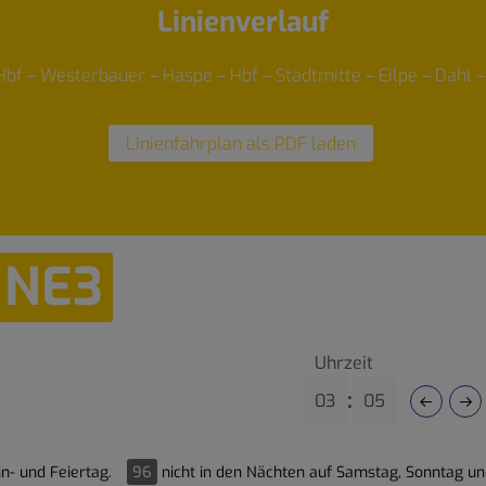
Linienverlauf
Hbf – Westerbauer – Haspe – Hbf – Stadtmitte – Eilpe – Dahl
Linienfahrplan als PDF laden
NE3
Uhrzeit
:
n- und Feiertag.
96
nicht in den Nächten auf Samstag, Sonntag un