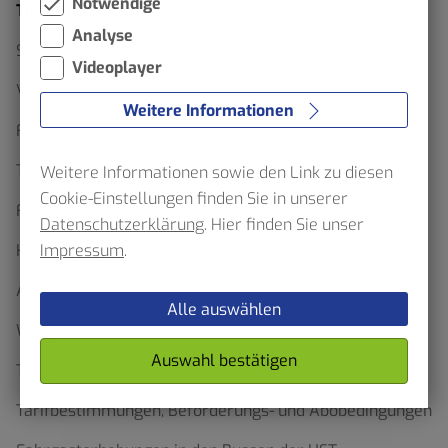
Notwendige
Ticketfinder
Analyse
Schluss mit Waben Wirrwarr
Videoplayer
Verkehrserhebung im Verbundgebiet – VRR bittet
Weitere Informationen
Fahrgäste um Mithilfe
Ticketfinder
Weitere Informationen sowie den Link zu diesen
Cookie-Einstellungen finden Sie in unserer
Formulare und Anträge
Datenschutzerklärung
. Hier finden Sie unser
Impressum
.
HST App
Abo-Onlineshop
Alle auswählen
Wo gibt es Tickets zu kaufen?
Auswahl bestätigen
Tarifgebiete, Regionen & Preisstufen
Tarifbestimmungen, Beförderungs- und Abobedingungen