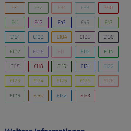
E31
E32
E34
E38
E40
E41
E42
E43
E46
E47
E101
E102
E104
E105
E106
E107
E108
E111
E112
E114
E115
E118
E119
E121
E122
E123
E124
E125
E126
E128
E129
E130
E132
E133