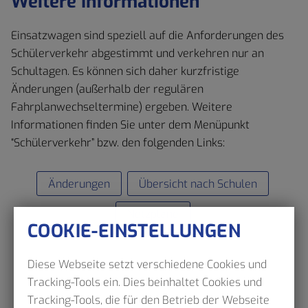
Weitere Informationen
Einsatzwagen sind speziell auf die Anforderungen des
Schülerverkehr abgestimmt und verkehren nur an
Schultagen. Es können sich daher kurzfristige
Änderungen (außerhalb der regulären
Fahrplanwechseltermine) ergeben. Weitere
Informationen finden Sie unter dem Menüpunkt
“Schülerverkehr” bzw. den folgenden Links:
Änderungen
Übersicht nach Schulen
Netzpläne
COOKIE-EINSTELLUNGEN
Diese Webseite setzt verschiedene Cookies und
Tracking-Tools ein. Dies beinhaltet Cookies und
Tracking-Tools, die für den Betrieb der Webseite