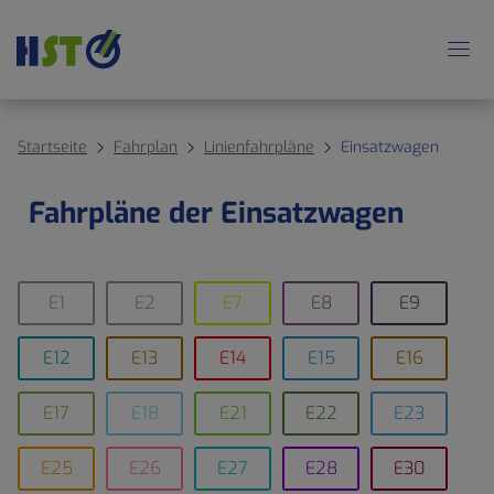
Startseite
Fahrplan
Linienfahrpläne
Einsatzwagen
Fahrpläne der Einsatzwagen
E1
E2
E7
E8
E9
E12
E13
E14
E15
E16
E17
E18
E21
E22
E23
E25
E26
E27
E28
E30