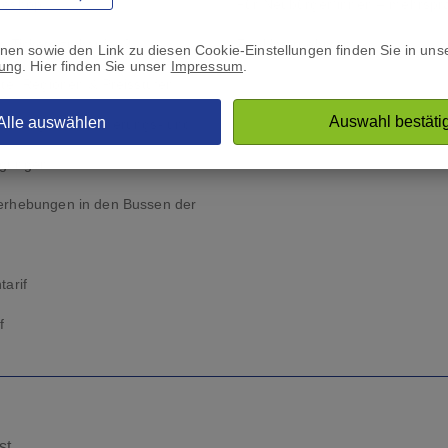
neshop
Für Neubürger*innen – mehrspr
s Tickets zu kaufen?
Für Unternehmen
nen sowie den Link zu diesen Cookie-Einstellungen finden Sie in uns
rung
. Hier finden Sie unser
Impressum
.
ete, Regionen & Preisstufen
Auswahl bestäti
Alle auswählen
timmungen, Beförderungs- und
ngungen
erhebungen in den Bussen der
tarif
f
st