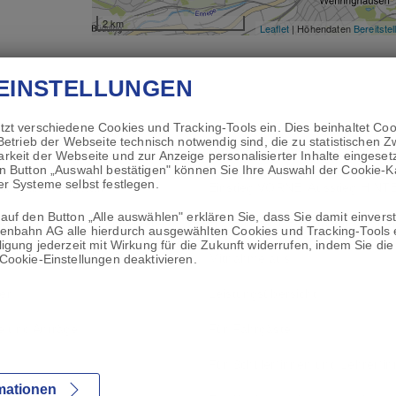
2 km
Leaflet
| Höhendaten
Bereitste
EINSTELLUNGEN
tzt verschiedene Cookies und Tracking-Tools ein. Dies beinhaltet Coo
 Betrieb der Webseite technisch notwendig sind, die zu statistischen 
nder
Unsere Leistungen
rkeit der Webseite und zur Anzeige personalisierter Inhalte eingeset
en Button „Auswahl bestätigen" können Sie Ihre Auswahl der Cookie-K
r Systeme selbst festlegen.
mit Waben Wirrwarr
Einstieg VORNE. Ausstieg HINT
auf den Button „Alle auswählen" erklären Sie, dass Sie damit einvers
erhebung im Verbundgebiet –
HST schließt E-Tretroller von de
enbahn AG alle hierdurch ausgewählten Cookies und Tracking-Tools e
ligung jederzeit mit Wirkung für die Zukunft widerrufen, indem Sie d
t Fahrgäste um Mithilfe
Mitnahme aus
Cookie-Einstellungen deaktivieren.
der
Leistungsübersicht
e und Anträge
Für Fahrgäste
Für Schüler*innen und Lehrer*i
rmationen