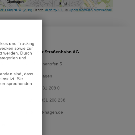
ller: Land NRW (2019)
Lizenz:
dl-de/by-2-0
, ©
OpenStreetMap-Mitwirkende
kies und Tracking-
Zwecken sowie zur
Hagener Straßenbahn AG
zt werden. Durch
ategorien und
EN.
Am Pfannenofen 5
tanden sind, dass
r
58097 Hagen
insetzt. Sie
ie entsprechenden
Tel.:
02331 208 0
Fax:
02331 208 238
info@hst-hagen.de
nnen