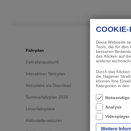
COOKIE-
Diese Webseite se
Tools, die für den
Fahrplan
Ticketfi
besseren Bedienba
das Klicken auf d
anderer technische
Fahrplanauskunft
Schluss 
Durch das Klicken 
Interaktiver Netzplan
Verkehrs
die Hagener Straß
können Ihre Einwil
Netzpläne als Download
VRR bitte
Kategorien in den 
Sommerfahrplan 2026
Ticketfin
Notwendige
Analyse
Linienfahrpläne
Formular
Videoplayer
Haltestellenskizzen
HST App
Weitere Info