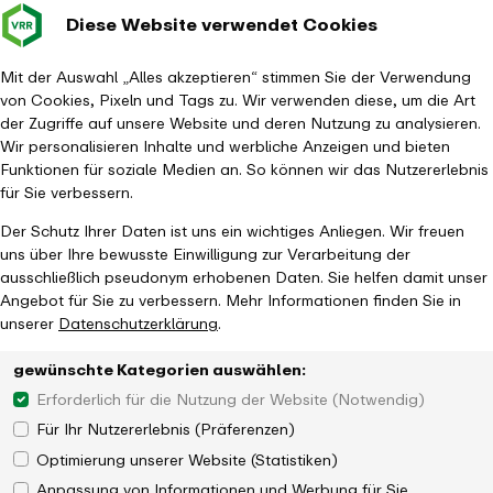
Diese Website verwendet Cookies
Verkehrsverbund
Baustellen im
Leichte Sp
Gebärd
- zurück zur Startseite
Rhein-Ruhr
Hauptm
Mit der Auswahl „Alles akzeptieren“ stimmen Sie der Verwendung
von Cookies, Pixeln und Tags zu. Wir verwenden diese, um die Art
Startseite
Tickets & Tarife
Tarifgebiete, Regionen & Preisstufen
der Zugriffe auf unsere Website und deren Nutzung zu analysieren.
Wir personalisieren Inhalte und werbliche Anzeigen und bieten
Funktionen für soziale Medien an. So können wir das Nutzererlebnis
für Sie verbessern.
Der Schutz Ihrer Daten ist uns ein wichtiges Anliegen. Wir freuen
uns über Ihre bewusste Einwilligung zur Verarbeitung der
ausschließlich pseudonym erhobenen Daten. Sie helfen damit unser
Angebot für Sie zu verbessern. Mehr Informationen finden Sie in
unserer
Datenschutzerklärung
.
gewünschte Kategorien auswählen:
Erforderlich für die Nutzung der Website (Notwendig)
Für Ihr Nutzererlebnis (Präferenzen)
Optimierung unserer Website (Statistiken)
Anpassung von Informationen und Werbung für Sie