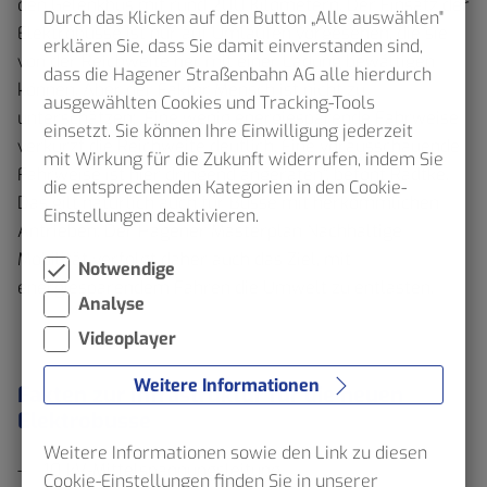
den Gelenkbus mit rund 200 Kilometern. Der Einsatz der
Durch das Klicken auf den Button „Alle auswählen"
Elektrobusse ist nur auf Umläufen vorgesehen, die sie
erklären Sie, dass Sie damit einverstanden sind,
von der Reichweite her mit einer Ladung bewältigen
dass die Hagener Straßenbahn AG alle hierdurch
können. Aber der Faktor Mensch ist nicht zu
ausgewählten Cookies und Tracking-Tools
unterschätzen: „Eine wenig energiesparende Fahrweise
einsetzt. Sie können Ihre Einwilligung jederzeit
verkürzt die Reichweite deutlich. Eine vorausschauende
mit Wirkung für die Zukunft widerrufen, indem Sie
Fahrweise ist hier dringend angeraten“, betont Radtke.
die entsprechenden Kategorien in den Cookie-
Das gilt natürlich auch für Busse mit herkömmlichen
Einstellungen deaktivieren.
Antrieben. Der Hagener Masterplan Nachhaltige
Mobilität verfolgt daher auch das Ziel, mit
Notwendige
energiesparendem Fahren die Umwelt zu entlasten.
Analyse
Videoplayer
Weitere Informationen
Fakten zur Infrastruktur für die neuen
Elektrobusse
Weitere Informationen sowie den Link zu diesen
10 kV-Mittelspannungsleitung
Cookie-Einstellungen finden Sie in unserer