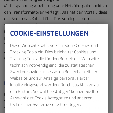
Mittelspannungsringleitung vom Netzübergabepunkt zu
den Transformatoren verlegt. „Das hat den Vorteil, dass
der Boden das Kabel kühlt. Das verringert den
Widerstand und damit den Stromverlust“, erläutert HST-
COOKIE-EINSTELLUNGEN
Projektleiter Fabian Radtke. Auf die erforderliche
Niederspannung von 600 Volt regeln zwei
Transformatoren den Strom herunter. Sie werden
Diese Webseite setzt verschiedene Cookies und
außerhalb der Wagenhalle in separaten Gebäuden
Tracking-Tools ein. Dies beinhaltet Cookies und
untergebracht.
Tracking-Tools, die für den Betrieb der Webseite
technisch notwendig sind, die zu statistischen
Zwecken sowie zur besseren Bedienbarkeit der
Webseite und zur Anzeige personalisierter
Faktor Mensch
Inhalte eingesetzt werden. Durch das Klicken auf
den Button „Auswahl bestätigen" können Sie Ihre
Ein wichtiger Punkt ist bei batteriebetriebenen Bussen
Auswahl der Cookie-Kategorien und anderer
selbstverständlich die Reichweite. Für die Solo-Busse
technischer Systeme selbst festlegen.
wird sie mit mindestens 270 Kilometern angegeben, für