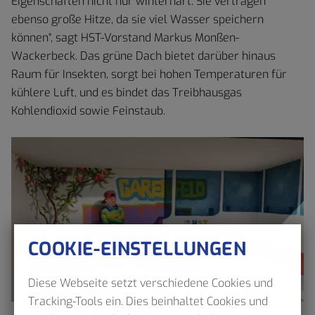
Eigenschaften nicht nur winterhart. Sie vertragen
ebenso große Hitze, da sie viel Wasser speichern
können“, sagt HST-Vorstand Markus Monßen-
Wackerbeck. Das grüne Dach bietet darüber hinaus
Raum für Insekten, sorgt bei hohen Temperaturen für
kühlere Luft, und es bindet das Treibhausgas
Kohlendioxid sowie Feinstaub.
COOKIE-EINSTELLUNGEN
Diese Webseite setzt verschiedene Cookies und
Tracking-Tools ein. Dies beinhaltet Cookies und