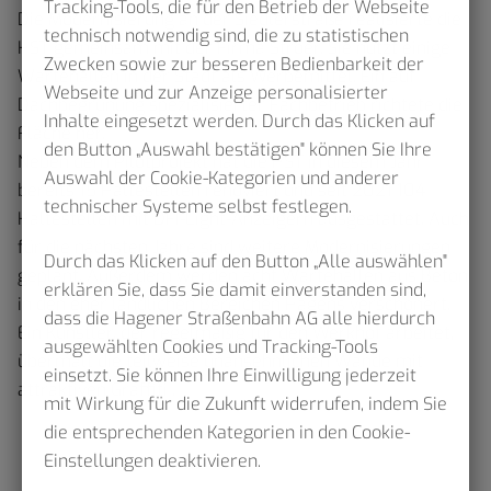
Tracking-Tools, die für den Betrieb der Webseite
Die Modernisierung an der Siedlerstraße realisierte die
technisch notwendig sind, die zu statistischen
HST gemeinsam mit der Firma Ströer. Sie nutzt einige
Zwecken sowie zur besseren Bedienbarkeit der
Wartehallen in der Stadt als Werbemittel. Ein auf
Webseite und zur Anzeige personalisierter
Dachbegrünung spezialisierter Fachbetrieb richtete die
Inhalte eingesetzt werden. Durch das Klicken auf
Fläche her.
den Button „Auswahl bestätigen" können Sie Ihre
Neben dem Pilotprojekt hat die HST in diesem Jahr
Auswahl der Cookie-Kategorien und anderer
bereits 15 Haltestellen renoviert und seit 2021 104
technischer Systeme selbst festlegen.
Haltestellen mit DFI-Light-Anzeigern ausgestattet. Auch
für die nächsten Jahre sind weitere Modernisierungen
Durch das Klicken auf den Button „Alle auswählen"
geplant. Außerdem werden acht Wartehallen aus Beton
erklären Sie, dass Sie damit einverstanden sind,
in den eher ländlichen Bereichen Hagens verschönert.
dass die Hagener Straßenbahn AG alle hierdurch
Ein Künstler, der regelmäßig für den Werkhof arbeitet,
ausgewählten Cookies und Tracking-Tools
übermalt die teilweise unansehnlichen Wände mit
einsetzt. Sie können Ihre Einwilligung jederzeit
attraktiven Graffiti .
mit Wirkung für die Zukunft widerrufen, indem Sie
die entsprechenden Kategorien in den Cookie-
Einstellungen deaktivieren.