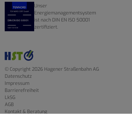
Unser
Energiemanagementsystem
ist nach DIN EN ISO 50001
zertifiziert.
© Copyright 2026 Hagener Straßenbahn AG
Datenschutz
Impressum
Barrierefreiheit
LkSG
AGB
Kontakt & Beratung