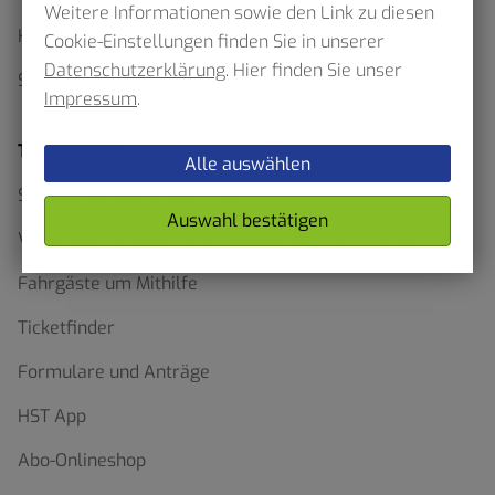
Weitere Informationen sowie den Link zu diesen
Haltestellenskizzen
Cookie-Einstellungen finden Sie in unserer
Datenschutzerklärung
. Hier finden Sie unser
Schülerverkehr
Impressum
.
Ticketfinder
Alle auswählen
Schluss mit Waben Wirrwarr
Auswahl bestätigen
Verkehrserhebung im Verbundgebiet – VRR bittet
Fahrgäste um Mithilfe
Ticketfinder
Formulare und Anträge
HST App
Abo-Onlineshop