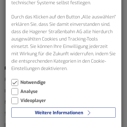
technischer Systeme selbst festlegen.
Durch das Klicken auf den Button „Alle auswählen"
erklären Sie, dass Sie damit einverstanden sind,
dass die Hagener Straßenbahn AG alle hierdurch
ausgewählten Cookies und Tracking-Tools
einsetzt. Sie können Ihre Einwilligung jederzeit
mit Wirkung für die Zukunft widerrufen, indem Sie
die entsprechenden Kategorien in den Cookie-
Fahrplan
Einstellungen deaktivieren.
Fahrplanauskunft
Notwendige
Interaktiver Netzplan
Analyse
Videoplayer
Netzpläne als Download
Weitere Informationen
Sommerfahrplan 2026
Linienfahrpläne