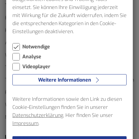
Ticketfinder
einsetzt. Sie können Ihre Einwilligung jederzeit
mit Wirkung für die Zukunft widerrufen, indem Sie
Formulare und Anträge
die entsprechenden Kategorien in den Cookie-
HST App
Einstellungen deaktivieren.
Abo-Onlineshop
Notwendige
Wo gibt es Tickets zu kaufen?
Analyse
Videoplayer
Tarifgebiete, Regionen & Preisstufen
Tarifbestimmungen, Beförderungs- und Abobedingungen
Weitere Informationen
Fahrgasterhebungen in den Bussen der HST
Weitere Informationen sowie den Link zu diesen
Westfalentarif
Cookie-Einstellungen finden Sie in unserer
Datenschutzerklärung
. Hier finden Sie unser
NRW-Tarif
Impressum
.
Unsere Leistungen