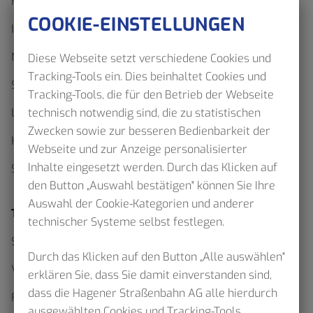
Fahrplanauskunft
COOKIE-EINSTELLUNGEN
Interaktiver Netzplan
Netzpläne als Download
Diese Webseite setzt verschiedene Cookies und
Tracking-Tools ein. Dies beinhaltet Cookies und
Sommerfahrplan 2026
Tracking-Tools, die für den Betrieb der Webseite
Linienfahrpläne
technisch notwendig sind, die zu statistischen
Zwecken sowie zur besseren Bedienbarkeit der
Haltestellenskizzen
Webseite und zur Anzeige personalisierter
Inhalte eingesetzt werden. Durch das Klicken auf
Schülerverkehr
den Button „Auswahl bestätigen" können Sie Ihre
Auswahl der Cookie-Kategorien und anderer
Ticketfinder
technischer Systeme selbst festlegen.
Schluss mit Waben Wirrwarr
Durch das Klicken auf den Button „Alle auswählen"
Verkehrserhebung im Verbundgebiet – VRR bittet
erklären Sie, dass Sie damit einverstanden sind,
dass die Hagener Straßenbahn AG alle hierdurch
Fahrgäste um Mithilfe
ausgewählten Cookies und Tracking-Tools