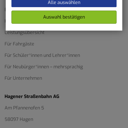
Alle auswählen
Einstieg VORNE. Ausstieg HINTEN.
Auswahl bestätigen
HST schließt E-Tretroller von der Mitnahme aus
Leistungsübersicht
Für Fahrgäste
Für Schüler*innen und Lehrer*innen
Für Neubürger*innen – mehrsprachig
Für Unternehmen
Hagener Straßenbahn AG
Am Pfannenofen 5
58097 Hagen