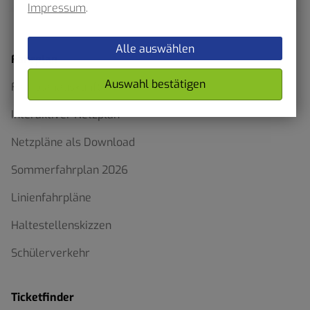
Impressum
.
Alle auswählen
Fahrplan
Auswahl bestätigen
Fahrplanauskunft
Interaktiver Netzplan
Netzpläne als Download
Sommerfahrplan 2026
Linienfahrpläne
Haltestellenskizzen
Schülerverkehr
Ticketfinder