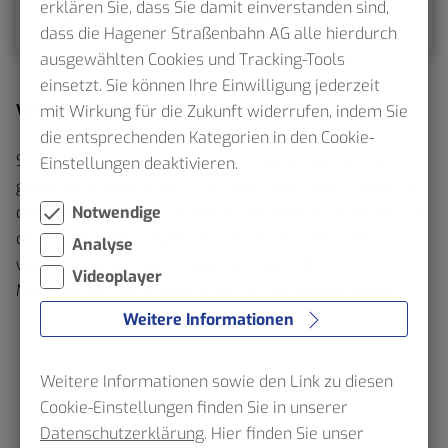
erklären Sie, dass Sie damit einverstanden sind,
Kündigungsantrag herunterladen
dass die Hagener Straßenbahn AG alle hierdurch
ausgewählten Cookies und Tracking-Tools
einsetzt. Sie können Ihre Einwilligung jederzeit
Verlust des SchokoTickets
mit Wirkung für die Zukunft widerrufen, indem Sie
die entsprechenden Kategorien in den Cookie-
Sollte das SchokoTicket verloren gehen, können Sie
Einstellungen deaktivieren.
gegen eine Gebühr von 10,00 Euro eine neue Chipkarte
des Tickets bei dem Verkehrsunternehmen erhalten, bei
Notwendige
dem Sie das Abo abgeschlossen haben. Bei einem
Analyse
weiteren Verlust der Chipkarte innerhalb von 12
Videoplayer
Monaten wird eine Gebühr von 20,00 Euro erhoben.
Weitere Informationen
Weitere Informationen sowie den Link zu diesen
Cookie-Einstellungen finden Sie in unserer
Datenschutzerklärung
. Hier finden Sie unser