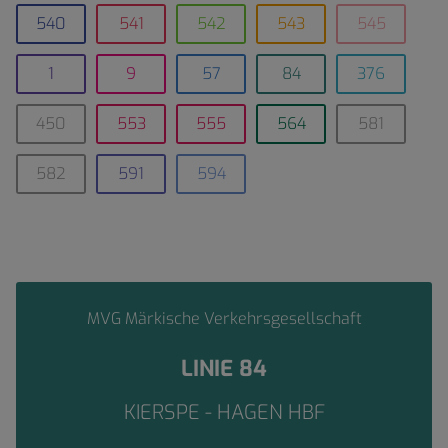
540
541
542
543
545
1
9
57
84
376
450
553
555
564
581
582
591
594
MVG Märkische Verkehrsgesellschaft
LINIE 84
KIERSPE - HAGEN HBF