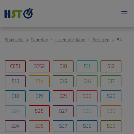
Startseite
Fahrplan
Linienfahrpläne
Buslinien
84
CE51
CE52
510
511
512
513
514
515
516
517
518
519
521
522
523
524
525
527
528
529
534
535
537
538
539