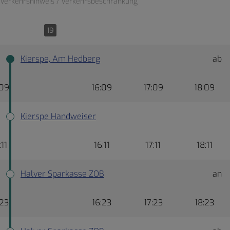
Verkehrshinweis / Verkehrsbeschränkung
19
Kierspe, Am Hedberg
ab
:09
16:09
17:09
18:09
Kierspe Handweiser
:11
16:11
17:11
18:11
Halver Sparkasse ZOB
an
:23
16:23
17:23
18:23