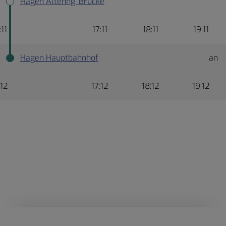
Hagen Altenhg. Brücke
:11
17:11
18:11
19:11
Hagen Hauptbahnhof
an
:12
17:12
18:12
19:12