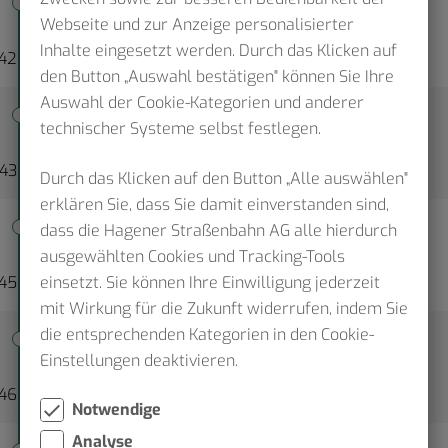
Breckerfeld Schule
Webseite und zur Anzeige personalisierter
Inhalte eingesetzt werden. Durch das Klicken auf
:42
16:25
16:42
17:42
18:42
den Button „Auswahl bestätigen" können Sie Ihre
Auswahl der Cookie-Kategorien und anderer
Breckerfeld Busbahnhof
technischer Systeme selbst festlegen.
:43
16:26
16:43
17:43
18:43
Durch das Klicken auf den Button „Alle auswählen"
erklären Sie, dass Sie damit einverstanden sind,
Breckerfeld Windmühlencenter
dass die Hagener Straßenbahn AG alle hierdurch
ausgewählten Cookies und Tracking-Tools
einsetzt. Sie können Ihre Einwilligung jederzeit
:45
16:45
17:45
18:45
mit Wirkung für die Zukunft widerrufen, indem Sie
die entsprechenden Kategorien in den Cookie-
Breckerfeld Brauck
Einstellungen deaktivieren.
:46
16:46
17:46
18:46
Notwendige
Analyse