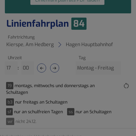
Linienfahrplan
84
Fahrtrichtung
Kierspe, Am Hedberg
Hagen Hauptbahnhof
Uhrzeit
Tag
:
19
montags, mittwochs und donnerstags an
Schultagen
b3
nur freitags an Schultagen
sf
nur an schulfreien Tagen
ss
nur an Schultagen
wr
nicht 24.12.