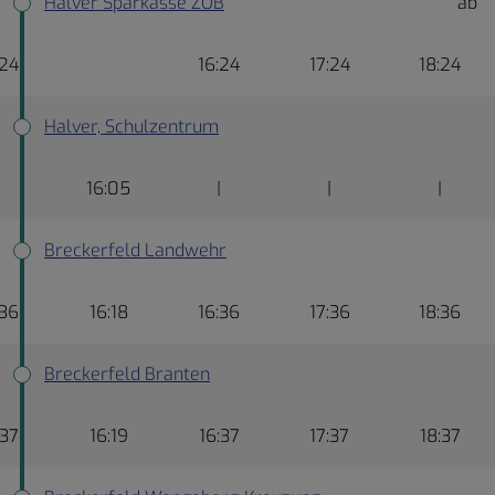
Halver Sparkasse ZOB
ab
:24
16:24
17:24
18:24
Halver, Schulzentrum
16:05
|
|
|
Breckerfeld Landwehr
:36
16:18
16:36
17:36
18:36
Breckerfeld Branten
:37
16:19
16:37
17:37
18:37