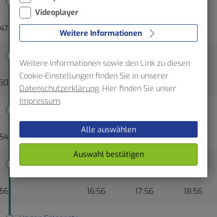
Breckerfeld Königsheide
Videoplayer
:47
16:47
17:47
18:47
Weitere Informationen
Breckerfeld Zurstraße
Weitere Informationen sowie den Link zu diesen
Cookie-Einstellungen finden Sie in unserer
:50
16:50
17:50
18:50
Datenschutzerklärung
. Hier finden Sie unser
Impressum
.
Hagen Roter Hirsch
Alle auswählen
:54
16:54
17:54
18:54
Auswahl bestätigen
Hagen Freilichtmuseum
:56
16:56
17:56
18:56